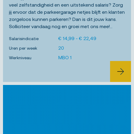
veel zelfstandigheid en een uitstekend salaris? Zorg
jij ervoor dat de parkeergarage netjes blijft en klanten
zorgeloos kunnen parkeren? Dan is dit jouw kans.
Solliciteer vandaag nog en groei met ons mee!...
€ 14,99 - € 22,49
Salarisindicatie
20
Uren per week
MBO 1
Werkniveau
BEKIJK 