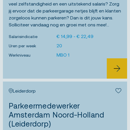
veel zelfstandigheid en een uitstekend salaris? Zorg
jij ervoor dat de parkeergarage netjes blijft en klanten
zorgeloos kunnen parkeren? Dan is dit jouw kans.
Solliciteer vandaag nog en groei met ons mee!...
€ 14,99 - € 22,49
Salarisindicatie
20
Uren per week
MBO 1
Werkniveau
BEKIJK 
Leiderdorp
Bewa
Parkeermedewerker
Amsterdam Noord-Holland
(Leiderdorp)