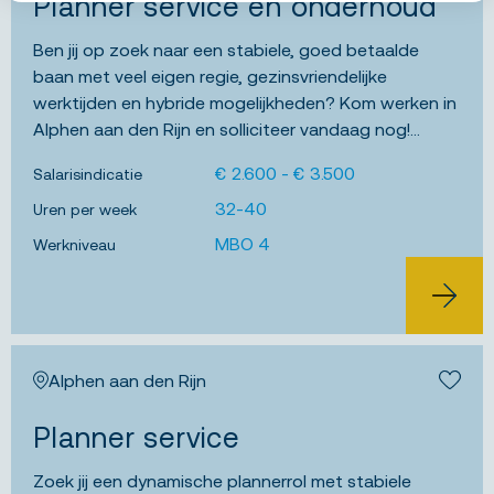
Planner service en onderhoud
Ben jij op zoek naar een stabiele, goed betaalde
baan met veel eigen regie, gezinsvriendelijke
werktijden en hybride mogelijkheden? Kom werken in
Alphen aan den Rijn en solliciteer vandaag nog!...
€ 2.600 - € 3.500
Salarisindicatie
32-40
Uren per week
MBO 4
Werkniveau
BEKIJK 
Alphen aan den Rijn
Bewa
Planner service
Zoek jij een dynamische plannerrol met stabiele