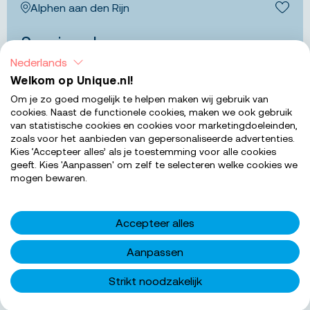
Alphen aan den Rijn
Bewa
Serviceplanner
Nederlands
Zorg jij ervoor dat alle werkzaamheden van de
Welkom op Unique.nl!
monteurs in jouw regio in goede banen worden
Om je zo goed mogelijk te helpen maken wij gebruik van
geleid? Wij zijn op zoek naar een flexibele
cookies. Naast de functionele cookies, maken we ook gebruik
serviceplanner die het hoofd koel houdt!...
van statistische cookies en cookies voor marketingdoeleinden,
zoals voor het aanbieden van gepersonaliseerde advertenties.
€ 3.000 - € 3.800
Salarisindicatie
Kies ‘Accepteer alles’ als je toestemming voor alle cookies
geeft. Kies 'Aanpassen' om zelf te selecteren welke cookies we
32-40
Uren per week
mogen bewaren.
MBO 4
Werkniveau
Accepteer alles
BEKIJK 
Aanpassen
Alphen aan den Rijn
Strikt noodzakelijk
Bewa