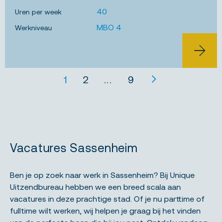
JOB ALERT
40
Uren per week
MBO 4
Werkniveau
BEKIJK 
1
2
...
9
Vacatures Sassenheim
Ben je op zoek naar werk in Sassenheim? Bij Unique
Uitzendbureau hebben we een breed scala aan
vacatures in deze prachtige stad. Of je nu parttime of
fulltime wilt werken, wij helpen je graag bij het vinden