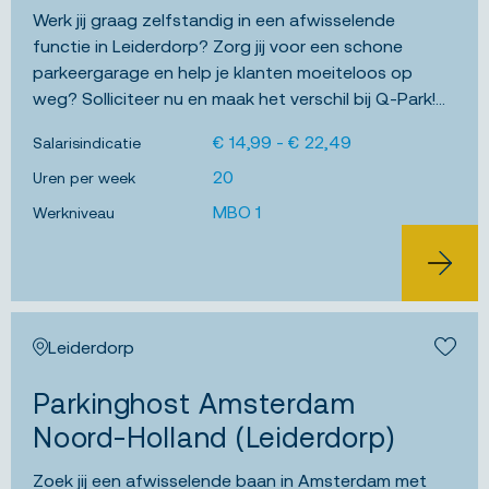
Werk jij graag zelfstandig in een afwisselende
functie in Leiderdorp? Zorg jij voor een schone
parkeergarage en help je klanten moeiteloos op
weg? Solliciteer nu en maak het verschil bij Q-Park!...
€ 14,99 - € 22,49
Salarisindicatie
20
Uren per week
MBO 1
Werkniveau
BEKIJK 
Leiderdorp
Bewa
Parkinghost Amsterdam
Noord-Holland (Leiderdorp)
Zoek jij een afwisselende baan in Amsterdam met