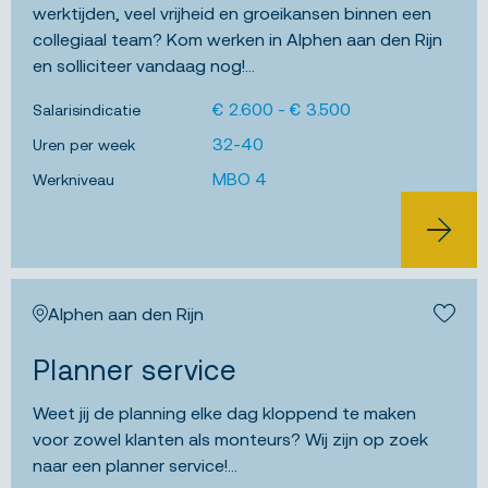
werktijden, veel vrijheid en groeikansen binnen een
collegiaal team? Kom werken in Alphen aan den Rijn
en solliciteer vandaag nog!...
€ 2.600 - € 3.500
Salarisindicatie
32-40
Uren per week
MBO 4
Werkniveau
BEKIJK 
Alphen aan den Rijn
Bewa
Planner service
Weet jij de planning elke dag kloppend te maken
voor zowel klanten als monteurs? Wij zijn op zoek
naar een planner service!...