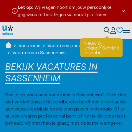
Let op:
Wij vragen nooit om jouw persoonlijke
×
gegevens of betalingen via social platforms.
en
Tog
Nieuw bij
Vacatures
Vacatures per plaats
Unique? Schrijf
x
Ik zoek werk
Vacatures in Sassenheim
je snel in.
BEKIJK VACATURES IN
SASSENHEIM
Ben je op zoek naar vacatures in Sassenheim? Zoek dan
niet verder! Unique Uitzendbureau heeft een breed scala
aan vacatures bij de beste werkgevers in de regio. Of je
nu een ervaren professional bent of net je diploma hebt
behaald, wij matchen je graag met de juiste werkgever.