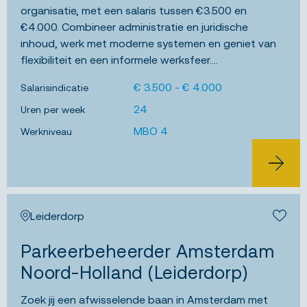
organisatie, met een salaris tussen €3.500 en
€4.000. Combineer administratie en juridische
inhoud, werk met moderne systemen en geniet van
flexibiliteit en een informele werksfeer....
€ 3.500 - € 4.000
Salarisindicatie
24
Uren per week
MBO 4
Werkniveau
BEKIJK 
Leiderdorp
Bewa
Parkeerbeheerder Amsterdam
Noord-Holland (Leiderdorp)
Zoek jij een afwisselende baan in Amsterdam met