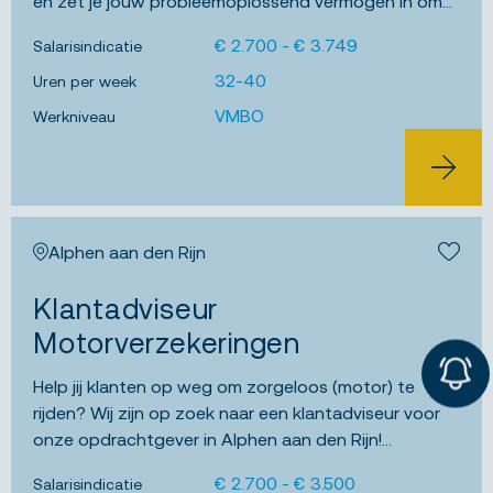
en zet je jouw probleemoplossend vermogen in om
bezoekers optimaal van dienst te zijn....
€ 2.700 - € 3.749
Salarisindicatie
32-40
Uren per week
VMBO
Werkniveau
BEKIJK 
Alphen aan den Rijn
Bewa
Klantadviseur
Motorverzekeringen
Help jij klanten op weg om zorgeloos (motor) te
rijden? Wij zijn op zoek naar een klantadviseur voor
onze opdrachtgever in Alphen aan den Rijn!...
€ 2.700 - € 3.500
Salarisindicatie