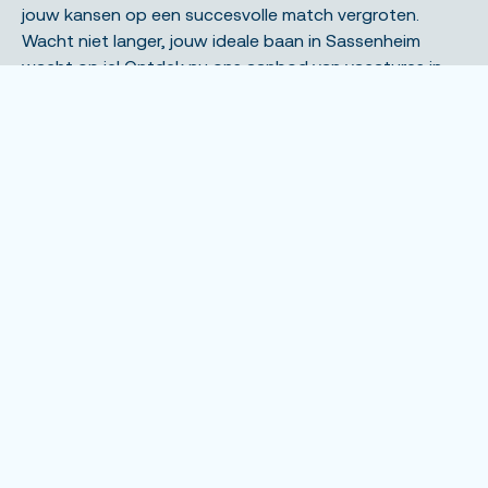
jouw kansen op een succesvolle match vergroten.
Wacht niet langer, jouw ideale baan in Sassenheim
wacht op je! Ontdek nu ons aanbod van vacatures in
Sassenheim en solliciteer vandaag nog op de vacature
die jouw leven kan veranderen.
Onze vestigingen in de regio
Unique Uitzendbureau Leiden
Unique Uitzendbureau Alphen aan den Rijn
Unique Uitzendbureau Den Haag
Unique Uitzendbureau Haarlem
Unique Uitzendbureau Uithoorn
Overige vestigingen
Solliciteren op een baan in
Sassenheim