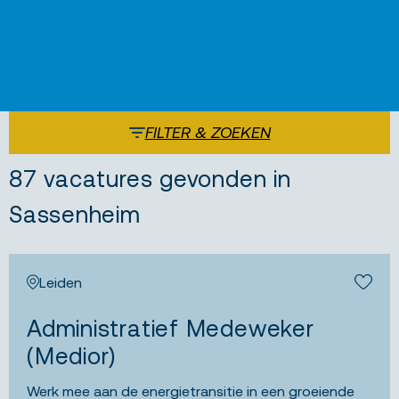
FILTER & ZOEKEN
87 vacatures gevonden in
Sassenheim
Leiden
Bewa
Administratief Medeweker
(Medior)
Werk mee aan de energietransitie in een groeiende