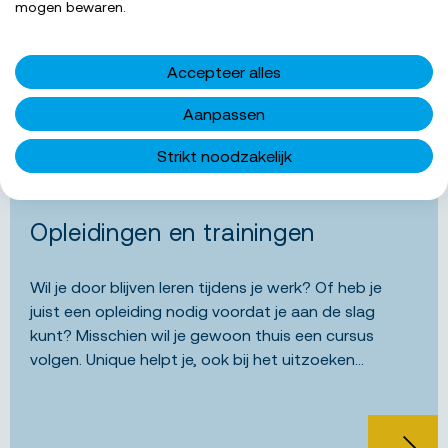
mogen bewaren.
flexmedewerkers verschillende contractvormen
aan. Het contract dat van toepassing is, hangt af
van een aantal omstandigheden. Bijvoorbeeld de
Accepteer alles
duur. Lees hier...
Aanpassen
Strikt noodzakelijk
Opleidingen en trainingen
Wil je door blijven leren tijdens je werk? Of heb je
juist een opleiding nodig voordat je aan de slag
kunt? Misschien wil je gewoon thuis een cursus
volgen. Unique helpt je, ook bij het uitzoeken...