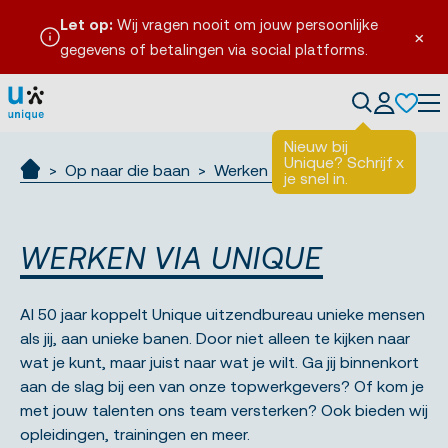
Let op:
Wij vragen nooit om jouw persoonlijke
×
gegevens of betalingen via social platforms.
Tog
Nieuw bij
Unique? Schrijf
x
Op naar die baan
Werken via Unique
je snel in.
Ik zoek werk
WERKEN VIA UNIQUE
Al 50 jaar koppelt Unique uitzendbureau unieke mensen
als jij, aan unieke banen. Door niet alleen te kijken naar
wat je kunt, maar juist naar wat je wilt. Ga jij binnenkort
aan de slag bij een van onze topwerkgevers? Of kom je
met jouw talenten ons team versterken? Ook bieden wij
opleidingen, trainingen en meer.