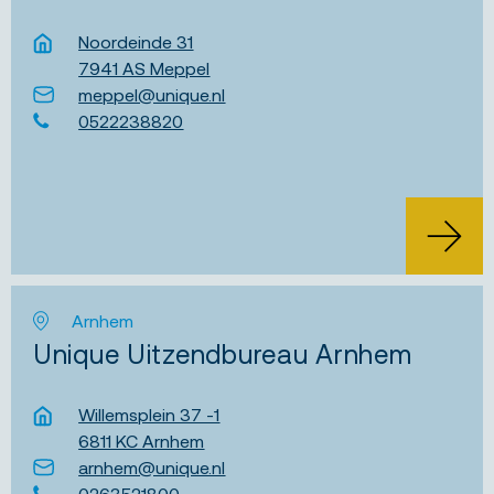
Noordeinde 31
7941 AS Meppel
meppel@unique.nl
0522238820
Arnhem
Unique Uitzendbureau Arnhem
Willemsplein 37 -1
6811 KC Arnhem
arnhem@unique.nl
0263521800