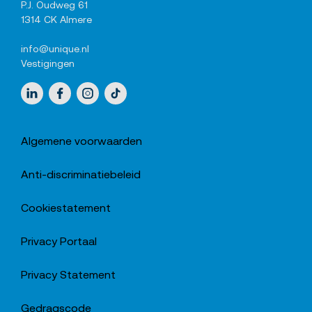
P.J. Oudweg 61
1314 CK Almere
info@unique.nl
Vestigingen
Sociale media
LinkedIn
Facebook
Instagram
TikTok
Algemene voorwaarden
Anti-discriminatiebeleid
Cookiestatement
Privacy Portaal
Privacy Statement
Gedragscode