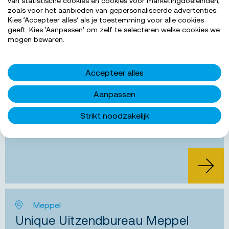
van statistische cookies en cookies voor marketingdoeleinden,
zoals voor het aanbieden van gepersonaliseerde advertenties.
Kies ‘Accepteer alles’ als je toestemming voor alle cookies
geeft. Kies 'Aanpassen' om zelf te selecteren welke cookies we
Uithoorn
mogen bewaren.
Unique Uitzendbureau Uithoorn
Accepteer alles
Marktplein 25
1421 AC Uithoorn
Aanpassen
uithoorn@unique.nl
0297560171
Strikt noodzakelijk
Meppel
Unique Uitzendbureau Meppel