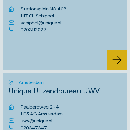
Stationsplein NO 408
1117 CL Schiphol
schiphol@unique.nl
0203113022
Amsterdam
Unique Uitzendbureau UWV
Paalbergweg 2 -4
1105 AG Amsterdam
uwv@unique.nl
0203473471