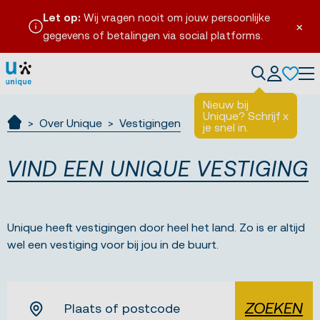
Let op:
Wij vragen nooit om jouw persoonlijke
×
gegevens of betalingen via social platforms.
Tog
Nieuw bij
Unique? Schrijf
x
Over Unique
Vestigingen
je snel in.
Ik zoek werk
VIND EEN UNIQUE VESTIGING
Unique heeft vestigingen door heel het land. Zo is er altijd
wel een vestiging voor bij jou in de buurt.
ZOEKEN