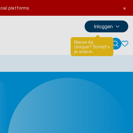
×
cial platforms.
Inloggen
Nieuw bij
Talen
English
Unique? Schrijf
x
Zoeken
je snel in.