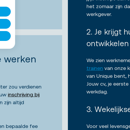
het zomaar zijn d
werkgever.
2. Je krijgt h
ontwikkelen
te werken
We zien werknemer
trainen
van onze k
van Unique bent, he
Jouw cv, je eerste
iter zou verdienen
werkdag.
Jouw
inschrijving bij
zijn altijd
3. Wekelijks
en bepaalde fee
Voor veel levensg