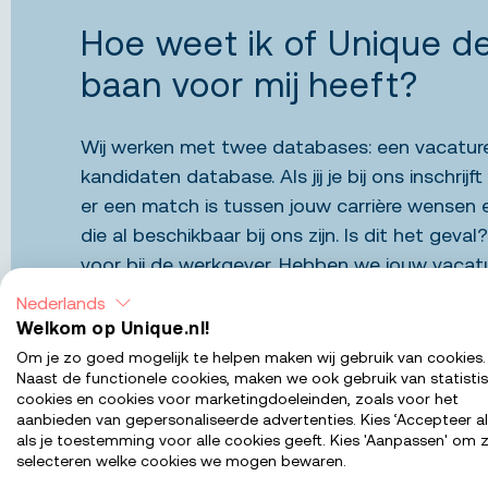
Hoe weet ik of Unique de
baan voor mij heeft?
Wij werken met twee databases: een vacatur
kandidaten database. Als jij je bij ons inschrijf
er een match is tussen jouw carrière wensen 
die al beschikbaar bij ons zijn. Is dit het geval
voor bij de werkgever. Hebben we jouw vacat
we op zoek naar de baan voor jou. Naast insch
Nederlands
natuurlijk ook zelf op
onze vacatures
sollicite
Welkom op Unique.nl!
gelijk de match gemaakt en gaan wij kijken o
Om je zo goed mogelijk te helpen maken wij gebruik van cookies.
Naast de functionele cookies, maken we ook gebruik van statisti
met de wensen van de werkgever.
cookies en cookies voor marketingdoeleinden, zoals voor het
aanbieden van gepersonaliseerde advertenties. Kies ‘Accepteer al
als je toestemming voor alle cookies geeft. Kies 'Aanpassen' om z
selecteren welke cookies we mogen bewaren.