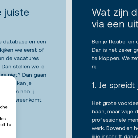
 juiste
Wat zijn 
via een u
e database en een
Ben je flexibel en
t kijken we eerst of
Dan is het zeker 
en de vacatures
te kloppen. We ze
? Dan stellen we je
rij.
ure niet? Dan gaan
rijven kan je
1. Je spreid
ren. Dan heb jij
f dit overeenkomt
Het grote voordeel
sche
baan, maar wij je d
les’
professionele men
elf te
werk. Bovendien he
jij je inschrijft 