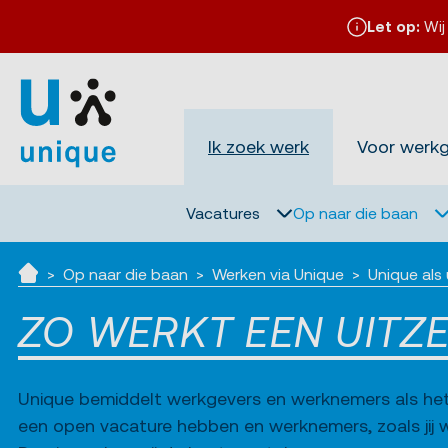
Let op:
Wij
Ik zoek werk
Voor werk
Vacatures
Op naar die baan
Op naar die baan
Werken via Unique
Unique als
Ik zoek werk
ZO WERKT EEN UITZ
Unique bemiddelt werkgevers en werknemers als het
een open vacature hebben en werknemers, zoals jij we