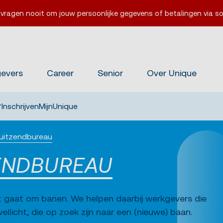
 vragen nooit om jouw persoonlijke gegevens of betalingen via so
gevers
Career
Senior
Over Unique
Inschrijven
MijnUnique
 uitzendbureau
ENDBUREAU
 gaat om banen. We helpen daarbij werkgevers die
llicht, die op zoek zijn naar een (nieuwe) baan.