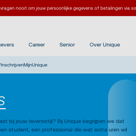
 vragen nooit om jouw persoonlijke gegevens of betalingen via so
gevers
Career
Senior
Over Unique
Inschrijven
MijnUnique
S
t bij jouw levensstijl? Bij Unique begrijpen we dat
 een student, een professional die wat extra uren wil