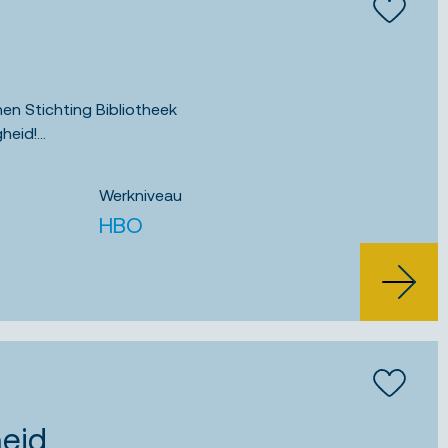
Bewaar
nnen Stichting Bibliotheek
eid!...
Werkniveau
HBO
BEKIJK
Bewaar
heid