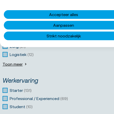
Vakgebied
Accepteer alles
Callcenter
(62)
Aanpassen
Administratief
(52)
Strikt noodzakelijk
Facilitair
(23)
Zorg
(21)
Logistiek
(12)
Toon meer
Werkervaring
Starter
(131)
Professional / Experienced
(69)
Student
(10)