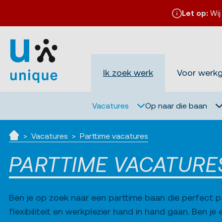
Let op:
Wij
Ik zoek werk
Voor werk
Vacatures
Op naar die baan
Vacatures
Parttime vacatures
Ik zoek werk
PARTTIME VACATURE
Ben je op zoek naar een parttime baan die perfect pas
flexibiliteit en werkplezier hand in hand gaan. Ben je