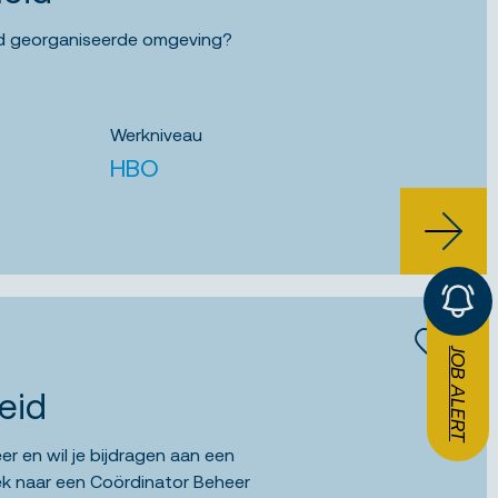
goed georganiseerde omgeving?
Werkniveau
HBO
BEKIJK
JOB ALERT
Bewaar
eid
eer en wil je bijdragen aan een
ek naar een Coördinator Beheer