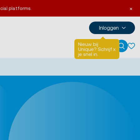
×
cial platforms.
Inloggen
Nieuw bij
Talen
English
Unique? Schrijf
x
Zoeken
je snel in.