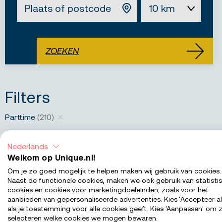
Straal
ZOEKEN
Filters
Parttime
(210)
Verwijder
Opleidingsniveau
Nederlands
Welkom op Unique.nl!
MBO
(163)
Om je zo goed mogelijk te helpen maken wij gebruik van cookies.
Naast de functionele cookies, maken we ook gebruik van statisti
HBO
(24)
cookies en cookies voor marketingdoeleinden, zoals voor het
Middelbare school
(13)
aanbieden van gepersonaliseerde advertenties. Kies ‘Accepteer al
als je toestemming voor alle cookies geeft. Kies 'Aanpassen' om z
Geen
(10)
selecteren welke cookies we mogen bewaren.