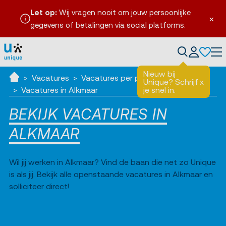
Let op:
Wij vragen nooit om jouw persoonlijke
×
gegevens of betalingen via social platforms.
en
Tog
Nieuw bij
Vacatures
Vacatures per plaats
Unique? Schrijf
x
Ik zoek werk
Vacatures in Alkmaar
je snel in.
BEKIJK VACATURES IN
ALKMAAR
Wil jij werken in Alkmaar? Vind de baan die net zo Unique
is als jij. Bekijk alle openstaande vacatures in Alkmaar en
solliciteer direct!