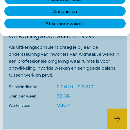
BEKIJK 
Aanpassen
Alkmaar
Strikt noodzakelijk
Bewa
Uitkeringsconsulent WW
Als Uitkeringsconsulent draag je bij aan de
ondersteuning van inwoners van Alkmaar. Je werkt in
een professionele omgeving waar ruimte is voor
ontwikkeling, hybride werken en een goede balans
tussen werk en privé....
€ 2.640 - € 3.400
Salarisindicatie
32-38
Uren per week
MBO 4
Werkniveau
BEKIJK 