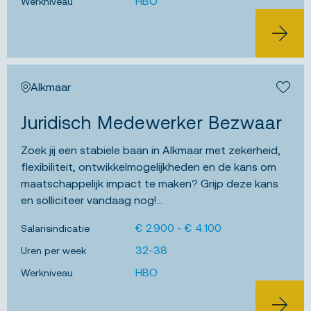
HBO
Werkniveau
BEKIJK 
Alkmaar
Bewa
Juridisch Medewerker Bezwaar
Zoek jij een stabiele baan in Alkmaar met zekerheid,
flexibiliteit, ontwikkelmogelijkheden en de kans om
maatschappelijk impact te maken? Grijp deze kans
en solliciteer vandaag nog!...
€ 2.900 - € 4.100
Salarisindicatie
32-38
Uren per week
HBO
Werkniveau