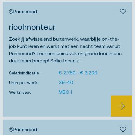
Purmerend
Bewa
rioolmonteur
Zoek jij afwisselend buitenwerk, waarbij je on-the-
job kunt leren en werkt met een hecht team vanuit
Purmerend? Leer een uniek vak én groei door in een
duurzaam beroep! Solliciteer nu....
€ 2.750 - € 3.200
Salarisindicatie
39-40
Uren per week
MBO 1
Werkniveau
BEKIJK 
Purmerend