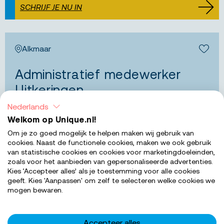
SCHRIJF JE NU IN
Alkmaar
Bewa
Administratief medewerker
Uitkeringen
Nederlands
Wil jij in Alkmaar dagelijks maatschappelijke impact
Welkom op Unique.nl!
maken, jezelf ontwikkelen met 800+ opleidingen en
Om je zo goed mogelijk te helpen maken wij gebruik van
genieten van een goede werk-privébalans?
cookies. Naast de functionele cookies, maken we ook gebruik
Solliciteer nu en maak het versc...
van statistische cookies en cookies voor marketingdoeleinden,
zoals voor het aanbieden van gepersonaliseerde advertenties.
€ 2.640 - € 3.400
Salarisindicatie
Kies ‘Accepteer alles’ als je toestemming voor alle cookies
geeft. Kies 'Aanpassen' om zelf te selecteren welke cookies we
32-38
Uren per week
mogen bewaren.
MBO 4
Werkniveau
Accepteer alles