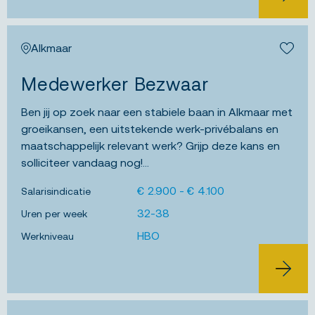
BEKIJK 
Alkmaar
Bewa
Medewerker Bezwaar
Ben jij op zoek naar een stabiele baan in Alkmaar met
groeikansen, een uitstekende werk-privébalans en
maatschappelijk relevant werk? Grijp deze kans en
solliciteer vandaag nog!...
€ 2.900 - € 4.100
Salarisindicatie
32-38
Uren per week
HBO
Werkniveau
BEKIJK 