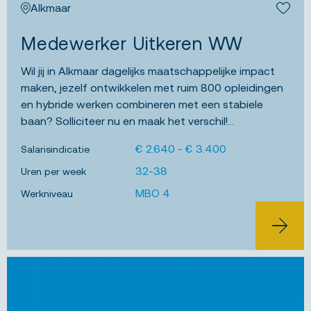
Alkmaar
Bewa
Medewerker Uitkeren WW
Wil jij in Alkmaar dagelijks maatschappelijke impact
maken, jezelf ontwikkelen met ruim 800 opleidingen
en hybride werken combineren met een stabiele
baan? Solliciteer nu en maak het verschil!...
€ 2.640 - € 3.400
Salarisindicatie
32-38
Uren per week
MBO 4
Werkniveau
BEKIJK 