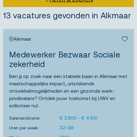
13 vacatures gevonden in Alkmaar
Alkmaar
Bewa
Medewerker Bezwaar Sociale
zekerheid
Ben jij op zoek naar een stabiele baan in Alkmaar met
maatschappelijke impact, uitstekende
ontwikkelmogelijkheden en een gezonde werk-
privébalans? Ontdek jouw toekomst bij UWV en
solliciteer nu!...
€ 2.900 - € 4.100
Salarisindicatie
32-38
Uren per week