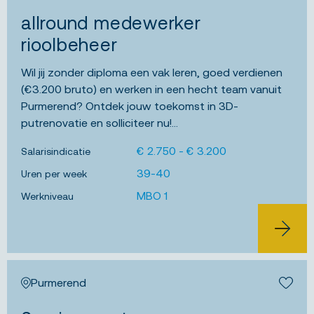
Bewa
allround medewerker
rioolbeheer
Wil jij zonder diploma een vak leren, goed verdienen
(€3.200 bruto) en werken in een hecht team vanuit
Purmerend? Ontdek jouw toekomst in 3D-
putrenovatie en solliciteer nu!...
€ 2.750 - € 3.200
Salarisindicatie
39-40
Uren per week
MBO 1
Werkniveau
BEKIJK 
Purmerend
Bewa