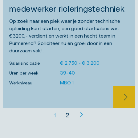
JOB ALERT
medewerker rioleringstechniek
Op zoek naar een plek waar je zonder technische
opleiding kunt starten, een goed startsalaris van
€3200,- verdient en werkt in een hecht team in
Purmerend? Solliciteer nu en groei door in een
duurzaam vak!...
€ 2.750 - € 3.200
Salarisindicatie
39-40
Uren per week
MBO 1
Werkniveau
BEKIJK 
1
2