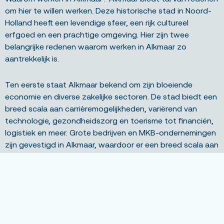
om hier te willen werken. Deze historische stad in Noord-
Holland heeft een levendige sfeer, een rijk cultureel
erfgoed en een prachtige omgeving. Hier zijn twee
belangrijke redenen waarom werken in Alkmaar zo
aantrekkelijk is.
Ten eerste staat Alkmaar bekend om zijn bloeiende
economie en diverse zakelijke sectoren. De stad biedt een
breed scala aan carrièremogelijkheden, variërend van
technologie, gezondheidszorg en toerisme tot financiën,
logistiek en meer. Grote bedrijven en MKB-ondernemingen
zijn gevestigd in Alkmaar, waardoor er een breed scala aan
banen beschikbaar is voor professionals in verschillende
vakgebieden.
Ten tweede biedt Alkmaar een hoge levenskwaliteit. De
stad is omgeven door prachtige natuurlijke landschappen,
zoals de duinen, stranden en polders van Noord-Holland.