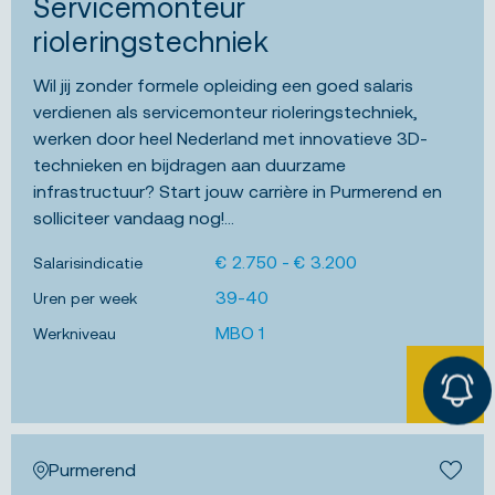
Servicemonteur
rioleringstechniek
Wil jij zonder formele opleiding een goed salaris
verdienen als servicemonteur rioleringstechniek,
werken door heel Nederland met innovatieve 3D-
technieken en bijdragen aan duurzame
infrastructuur? Start jouw carrière in Purmerend en
solliciteer vandaag nog!...
€ 2.750 - € 3.200
Salarisindicatie
39-40
Uren per week
MBO 1
Werkniveau
BEKIJK 
Purmerend
Bewa