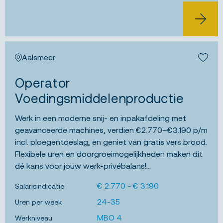
BEKIJK 
Aalsmeer
Bewa
Operator
Voedingsmiddelenproductie
Werk in een moderne snij- en inpakafdeling met
geavanceerde machines, verdien €2.770–€3.190 p/m
incl. ploegentoeslag, en geniet van gratis vers brood.
Flexibele uren en doorgroeimogelijkheden maken dit
dé kans voor jouw werk-privébalans!...
€ 2.770 - € 3.190
Salarisindicatie
24-35
Uren per week
MBO 4
Werkniveau