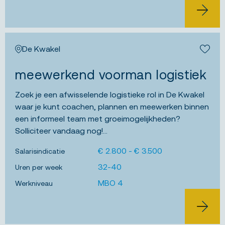
BEKIJK 
De Kwakel
Bewa
meewerkend voorman logistiek
Zoek je een afwisselende logistieke rol in De Kwakel
waar je kunt coachen, plannen en meewerken binnen
een informeel team met groeimogelijkheden?
Solliciteer vandaag nog!...
€ 2.800 - € 3.500
Salarisindicatie
32-40
Uren per week
MBO 4
Werkniveau
BEKIJK 