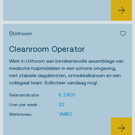
BEKIJK 
Uithoorn
Bewa
Cleanroom Operator
Werk in Uithoorn aan betekenisvolle assemblage van
medische hulpmiddelen in een schone omgeving,
met stabiele dagdiensten, ontwikkelkansen en een
collegiaal team. Solliciteer vandaag nog!...
€ 2.600
Salarisindicatie
32
Uren per week
VMBO
Werkniveau
BEKIJK 