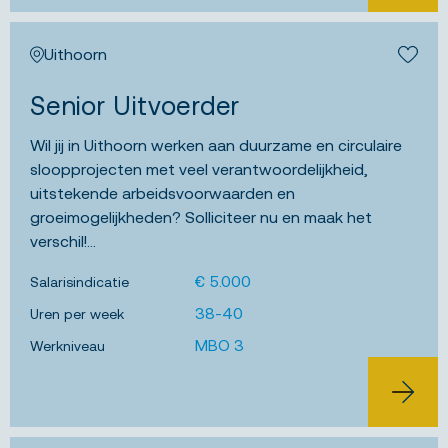
Uithoorn
Bewa
Senior Uitvoerder
Wil jij in Uithoorn werken aan duurzame en circulaire
sloopprojecten met veel verantwoordelijkheid,
uitstekende arbeidsvoorwaarden en
groeimogelijkheden? Solliciteer nu en maak het
verschil!...
€ 5.000
Salarisindicatie
38-40
Uren per week
MBO 3
Werkniveau
BEKIJK 