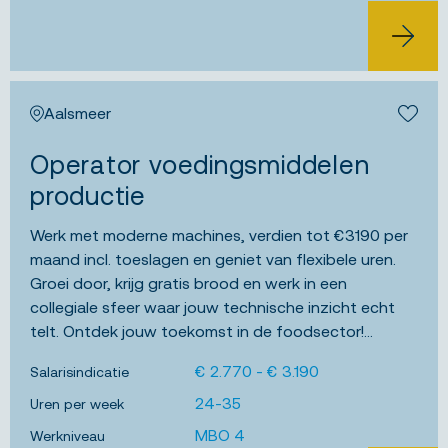
BEKIJK 
Aalsmeer
Bewa
Operator voedingsmiddelen
productie
Werk met moderne machines, verdien tot €3190 per
maand incl. toeslagen en geniet van flexibele uren.
Groei door, krijg gratis brood en werk in een
collegiale sfeer waar jouw technische inzicht echt
telt. Ontdek jouw toekomst in de foodsector!...
€ 2.770 - € 3.190
Salarisindicatie
24-35
Uren per week
MBO 4
Werkniveau