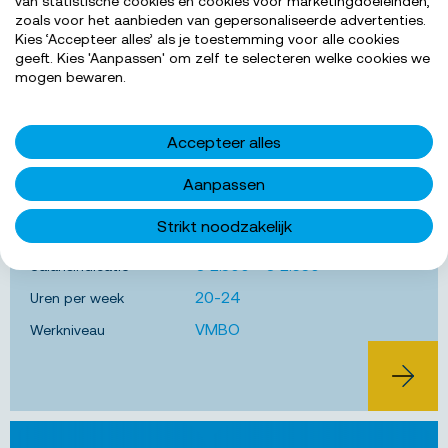
van statistische cookies en cookies voor marketingdoeleinden,
Aalsmeer
zoals voor het aanbieden van gepersonaliseerde advertenties.
Bewa
Kies ‘Accepteer alles’ als je toestemming voor alle cookies
geeft. Kies 'Aanpassen' om zelf te selecteren welke cookies we
Schoonmaker campers
mogen bewaren.
Werk overdag met stabiele uren, geniet van een
vakantiesfeer en maak luxe campers schoon. Verdien
Accepteer alles
€2500-€2650 per maand, ontvang wekelijkse
uitbetaling en ontwikkel jezelf met meer dan 100
Aanpassen
online trainingen. Afwisseling en groei wachten op
je!...
Strikt noodzakelijk
€ 2.500 - € 2.650
Salarisindicatie
20-24
Uren per week
VMBO
Werkniveau
BEKIJK 