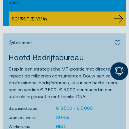
zoek.
SCHRIJF JE NU IN
Aalsmeer
Bewa
Hoofd Bedrijfsbureau
Stap in een strategische MT-positie met directe
impact op miljoenen consumenten. Bouw aan een
professioneel bedrijfsbureau, stuur een hecht team
aan en verdien € 3.500–€ 5.000 per maand in een
stabiele organisatie met familie-DNA....
JOB ALERT
€ 3.500 - € 5.000
Salarisindicatie
36-38
Uren per week
HBO
Werkniveau