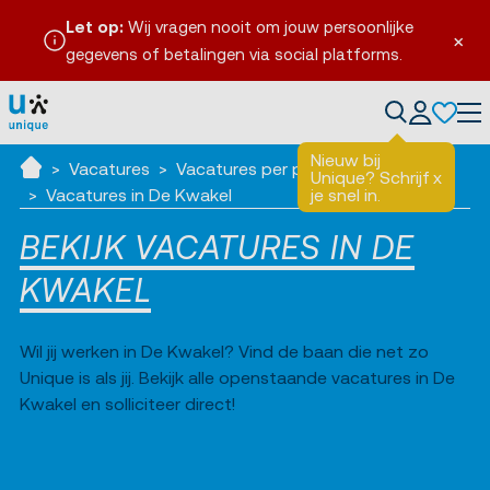
Let op:
Wij vragen nooit om jouw persoonlijke
×
gegevens of betalingen via social platforms.
en
Tog
Nieuw bij
Vacatures
Vacatures per plaats
Unique? Schrijf
x
Ik zoek werk
Vacatures in De Kwakel
je snel in.
BEKIJK VACATURES IN DE
KWAKEL
Wil jij werken in De Kwakel? Vind de baan die net zo
Unique is als jij. Bekijk alle openstaande vacatures in De
Kwakel en solliciteer direct!