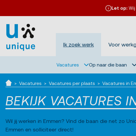
Let op:
Wij
Ik zoek werk
Voor werk
Vacatures
Op naar die baan
Vacatures
Vacatures per plaats
Vacatures in 
Ik zoek werk
BEKIJK VACATURES 
Wil jij werken in Emmen? Vind de baan die net zo Uniqu
Emmen en solliciteer direct!