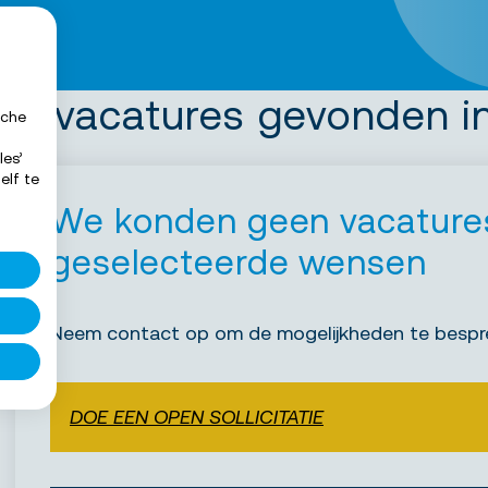
0 vacatures gevonden 
sche
les’
elf te
We konden geen vacatures
geselecteerde wensen
Neem contact op om de mogelijkheden te bespr
DOE EEN OPEN SOLLICITATIE