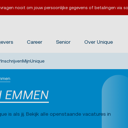
 vragen nooit om jouw persoonlijke gegevens of betalingen via so
gevers
Career
Senior
Over Unique
Inschrijven
MijnUnique
Emmen
IN EMMEN
e is als jij. Bekijk alle openstaande vacatures in