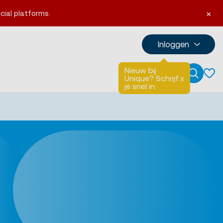
×
cial platforms.
Inloggen
Nieuw bij
Talen
English
Unique? Schrijf
x
Zoeken
je snel in.