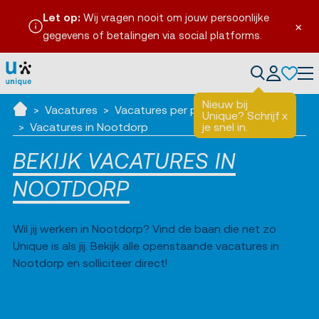
Let op:
Wij vragen nooit om jouw persoonlijke
×
gegevens of betalingen via social platforms.
en
Tog
Nieuw bij
Vacatures
Vacatures per plaats
Unique? Schrijf
x
Ik zoek werk
Vacatures in Nootdorp
je snel in.
BEKIJK VACATURES IN
NOOTDORP
Wil jij werken in Nootdorp? Vind de baan die net zo
Unique is als jij. Bekijk alle openstaande vacatures in
Nootdorp en solliciteer direct!