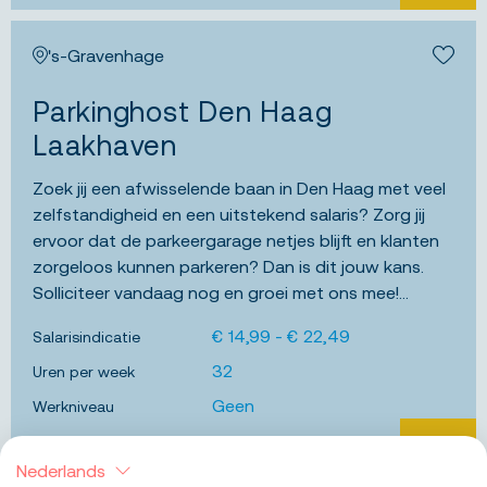
's-Gravenhage
Bewa
Parkinghost Den Haag
Laakhaven
Zoek jij een afwisselende baan in Den Haag met veel
zelfstandigheid en een uitstekend salaris? Zorg jij
ervoor dat de parkeergarage netjes blijft en klanten
zorgeloos kunnen parkeren? Dan is dit jouw kans.
Solliciteer vandaag nog en groei met ons mee!...
€ 14,99 - € 22,49
Salarisindicatie
32
Uren per week
Geen
Werkniveau
BEKIJK 
Nederlands