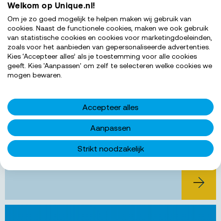
Welkom op Unique.nl!
Om je zo goed mogelijk te helpen maken wij gebruik van
's-Gravenhage
cookies. Naast de functionele cookies, maken we ook gebruik
Bewa
van statistische cookies en cookies voor marketingdoeleinden,
Accountmanager horeca
zoals voor het aanbieden van gepersonaliseerde advertenties.
Kies ‘Accepteer alles’ als je toestemming voor alle cookies
hybride
geeft. Kies 'Aanpassen' om zelf te selecteren welke cookies we
mogen bewaren.
Op zoek naar een baan met veel vrijheid,
verantwoordelijkheid waarin je veel contact met
Accepteer alles
mensen hebt? Wij zoeken een accountmanager!...
Aanpassen
€ 19,50
Salarisindicatie
16-40
Uren per week
Strikt noodzakelijk
MBO 4
Werkniveau
BEKIJK 