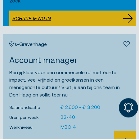
zoek.
SCHRIJF JE NU IN
's-Gravenhage
Bewa
Account manager
Ben jij klaar voor een commerciële rol met échte
impact, veel vrijheid en groeikansen in een
mensgerichte cultuur? Sluit je aan bij ons team in
Den Haag en solliciteer nu!...
€ 2.600 - € 3.200
Salarisindicatie
32-40
Uren per week
MBO 4
Werkniveau