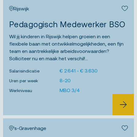
Rijswijk
Bewa
Pedagogisch Medewerker BSO
Wil jij kinderen in Rijswijk helpen groeien in een
flexibele baan met ontwikkelmogelijkheden, een fijn
team en aantrekkelijke arbeidsvoorwaarden?
Solliciteer nu en maak het verschil!...
€ 2.641 - € 3.630
Salarisindicatie
8-20
Uren per week
MBO 3/4
Werkniveau
BEKIJK 
's-Gravenhage
Bewa