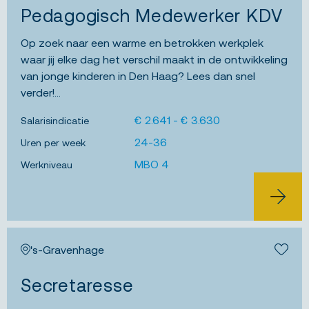
Pedagogisch Medewerker KDV
Op zoek naar een warme en betrokken werkplek
waar jij elke dag het verschil maakt in de ontwikkeling
van jonge kinderen in Den Haag? Lees dan snel
verder!...
€ 2.641 - € 3.630
Salarisindicatie
24-36
Uren per week
MBO 4
Werkniveau
BEKIJK 
's-Gravenhage
Bewa
Secretaresse