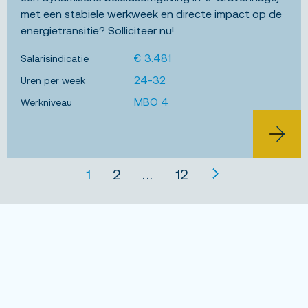
met een stabiele werkweek en directe impact op de
energietransitie? Solliciteer nu!...
€ 3.481
Salarisindicatie
24-32
Uren per week
MBO 4
Werkniveau
BEKIJK 
1
2
...
12
Vacatures in de regio Nootdorp
Vacatures in Leidschendam
Vacatures in Pijnacker