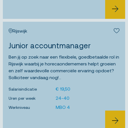
BEKIJK 
Rijswijk
Bewa
Junior accountmanager
Ben jij op zoek naar een flexibele, goedbetaalde rol in
Rijswijk waarbij je horecaondernemers helpt groeien
en zelf waardevolle commerciële ervaring opdoet?
Solliciteer vandaag nog!...
€ 19,50
Salarisindicatie
24-40
Uren per week
MBO 4
Werkniveau
BEKIJK 