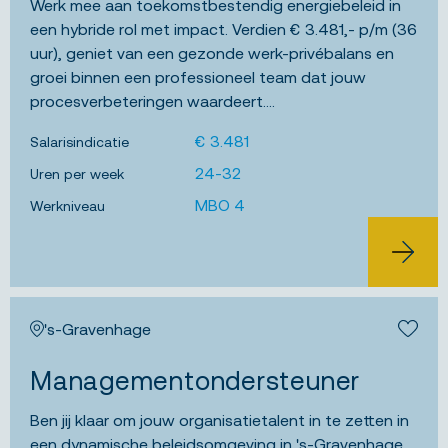
Werk mee aan toekomstbestendig energiebeleid in
een hybride rol met impact. Verdien € 3.481,- p/m (36
uur), geniet van een gezonde werk-privébalans en
groei binnen een professioneel team dat jouw
procesverbeteringen waardeert....
€ 3.481
Salarisindicatie
24-32
Uren per week
MBO 4
Werkniveau
BEKIJK 
's-Gravenhage
Bewa
Managementondersteuner
Ben jij klaar om jouw organisatietalent in te zetten in
een dynamische beleidsomgeving in 's-Gravenhage,