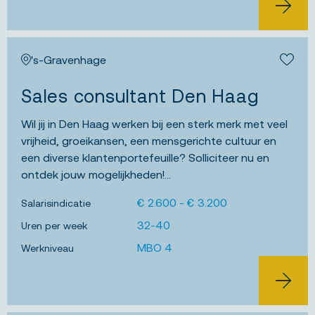
JOB ALERT
BEKIJK 
's-Gravenhage
Bewa
Sales consultant Den Haag
Wil jij in Den Haag werken bij een sterk merk met veel
vrijheid, groeikansen, een mensgerichte cultuur en
een diverse klantenportefeuille? Solliciteer nu en
ontdek jouw mogelijkheden!...
€ 2.600 - € 3.200
Salarisindicatie
32-40
Uren per week
MBO 4
Werkniveau
BEKIJK 