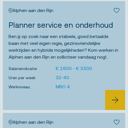
Alphen aan den Rijn
Bewa
Planner service en onderhoud
Ben jij op zoek naar een stabiele, goed betaalde
baan met veel eigen regie, gezinsvriendelijke
werktijden en hybride mogelijkheden? Kom werken in
Alphen aan den Rijn en solliciteer vandaag nog!...
€ 2.600 - € 3.500
Salarisindicatie
32-40
Uren per week
MBO 4
Werkniveau
BEKIJK 
Alphen aan den Rijn
Bewa