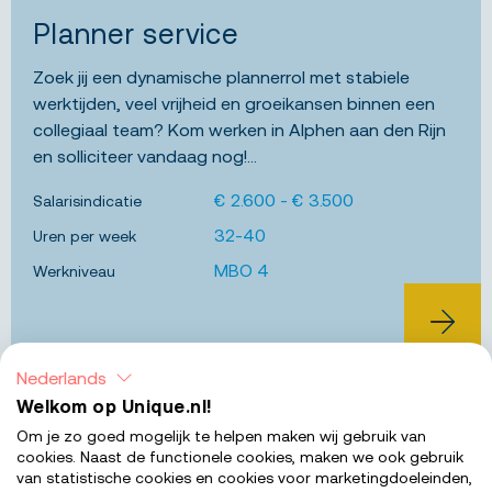
Planner service
Zoek jij een dynamische plannerrol met stabiele
werktijden, veel vrijheid en groeikansen binnen een
collegiaal team? Kom werken in Alphen aan den Rijn
en solliciteer vandaag nog!...
€ 2.600 - € 3.500
Salarisindicatie
32-40
Uren per week
MBO 4
Werkniveau
BEKIJK 
Nederlands
Welkom op Unique.nl!
Alphen aan den Rijn
Bewa
Om je zo goed mogelijk te helpen maken wij gebruik van
Planner service
cookies. Naast de functionele cookies, maken we ook gebruik
van statistische cookies en cookies voor marketingdoeleinden,