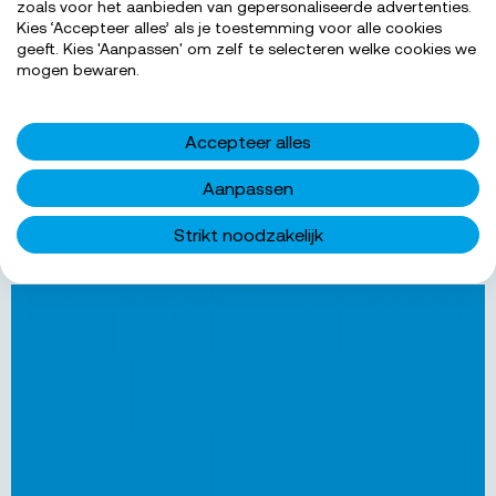
zoals voor het aanbieden van gepersonaliseerde advertenties.
Weet jij de planning elke dag kloppend te maken
Kies ‘Accepteer alles’ als je toestemming voor alle cookies
voor zowel klanten als monteurs? Wij zijn op zoek
geeft. Kies 'Aanpassen' om zelf te selecteren welke cookies we
naar een planner service!...
mogen bewaren.
€ 2.600 - € 3.500
Salarisindicatie
Accepteer alles
32-40
Uren per week
MBO 4
Werkniveau
Aanpassen
Strikt noodzakelijk
BEKIJK 