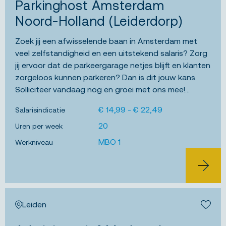
Parkinghost Amsterdam
Noord-Holland (Leiderdorp)
Zoek jij een afwisselende baan in Amsterdam met
veel zelfstandigheid en een uitstekend salaris? Zorg
jij ervoor dat de parkeergarage netjes blijft en klanten
zorgeloos kunnen parkeren? Dan is dit jouw kans.
Solliciteer vandaag nog en groei met ons mee!...
€ 14,99 - € 22,49
Salarisindicatie
20
Uren per week
MBO 1
Werkniveau
BEKIJK 
Leiden
Bewa