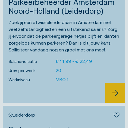
Parkeerbeheerder Amsterdam
Noord-Holland (Leiderdorp)
Zoek jij een afwisselende baan in Amsterdam met
veel zelfstandigheid en een uitstekend salaris? Zorg
jij ervoor dat de parkeergarage netjes blijft en klanten
zorgeloos kunnen parkeren? Dan is dit jouw kans.
Solliciteer vandaag nog en groei met ons mee!...
€ 14,99 - € 22,49
Salarisindicatie
20
Uren per week
MBO 1
Werkniveau
BEKIJK 
Leiderdorp
Bewa