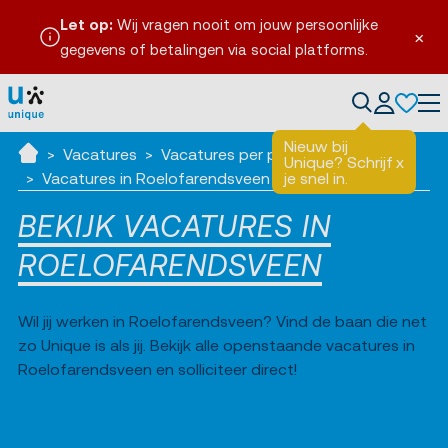
Let op:
Wij vragen nooit om jouw persoonlijke
×
gegevens of betalingen via social platforms.
en
Tog
Nieuw bij
Vacatures
Vacatures per plaats
Unique? Schrijf
x
Ik zoek werk
Vacatures in Roelofarendsveen
je snel in.
BEKIJK VACATURES IN
ROELOFARENDSVEEN
Wil jij werken in Roelofarendsveen? Vind de baan die net
zo Unique is als jij. Bekijk alle openstaande vacatures in
Roelofarendsveen en solliciteer direct!