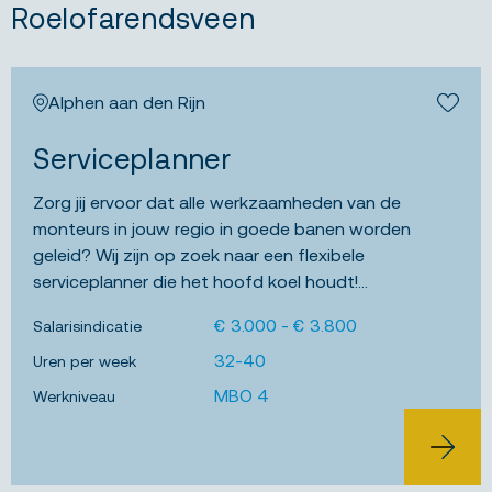
Roelofarendsveen
Alphen aan den Rijn
Bewa
Serviceplanner
Zorg jij ervoor dat alle werkzaamheden van de
monteurs in jouw regio in goede banen worden
geleid? Wij zijn op zoek naar een flexibele
serviceplanner die het hoofd koel houdt!...
€ 3.000 - € 3.800
Salarisindicatie
32-40
Uren per week
MBO 4
Werkniveau
BEKIJK 