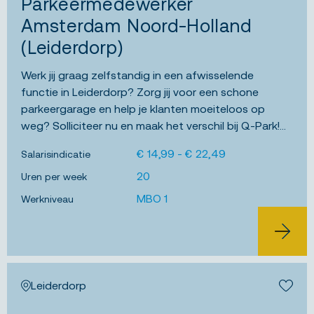
Parkeermedewerker
Amsterdam Noord-Holland
(Leiderdorp)
Werk jij graag zelfstandig in een afwisselende
functie in Leiderdorp? Zorg jij voor een schone
parkeergarage en help je klanten moeiteloos op
weg? Solliciteer nu en maak het verschil bij Q-Park!...
€ 14,99 - € 22,49
Salarisindicatie
20
Uren per week
MBO 1
Werkniveau
BEKIJK 
Leiderdorp
Bewa