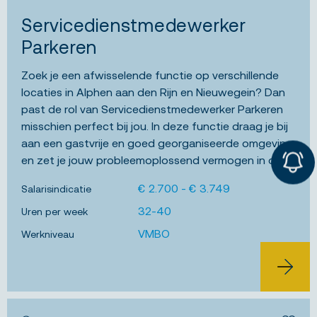
Bewa
Servicedienstmedewerker
Parkeren
Zoek je een afwisselende functie op verschillende
locaties in Alphen aan den Rijn en Nieuwegein? Dan
past de rol van Servicedienstmedewerker Parkeren
misschien perfect bij jou. In deze functie draag je bij
aan een gastvrije en goed georganiseerde omgeving
en zet je jouw probleemoplossend vermogen in om
bezoekers optimaal van dienst te zijn....
€ 2.700 - € 3.749
Salarisindicatie
32-40
Uren per week
VMBO
Werkniveau
JOB ALERT
BEKIJK 