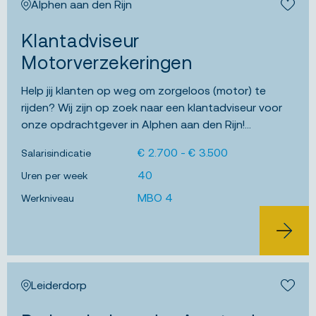
Alphen aan den Rijn
Bewa
Klantadviseur
Motorverzekeringen
Help jij klanten op weg om zorgeloos (motor) te
rijden? Wij zijn op zoek naar een klantadviseur voor
onze opdrachtgever in Alphen aan den Rijn!...
€ 2.700 - € 3.500
Salarisindicatie
40
Uren per week
MBO 4
Werkniveau
BEKIJK 
Leiderdorp
Bewa