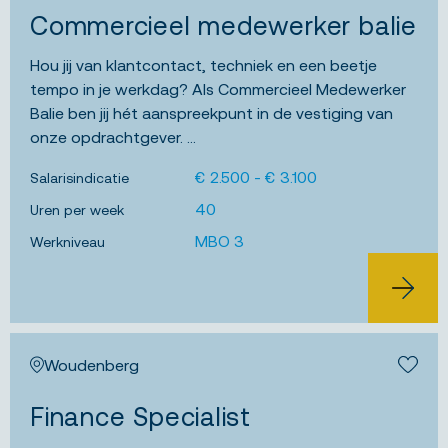
Commercieel medewerker balie
Hou jij van klantcontact, techniek en een beetje
tempo in je werkdag? Als Commercieel Medewerker
Balie ben jij hét aanspreekpunt in de vestiging van
onze opdrachtgever. ...
€ 2.500 - € 3.100
Salarisindicatie
40
Uren per week
MBO 3
Werkniveau
BEKIJK 
Woudenberg
Bewa
Finance Specialist