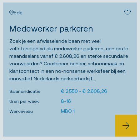
Ede
JOB ALERT
Bewa
Medewerker parkeren
Zoek je een afwisselende baan met veel
zelfstandigheid als medewerker parkeren, een bruto
maandsalaris vanaf € 2.608,26 en sterke secundaire
voorwaarden? Combineer beheer, schoonmaak en
klantcontact in een no-nonsense werksfeer bij een
innovatief Nederlands parkeerbedrijf....
€ 2.550 - € 2.608,26
Salarisindicatie
8-16
Uren per week
MBO 1
Werkniveau
BEKIJK 