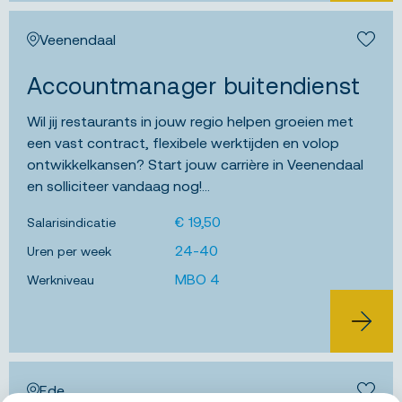
Veenendaal
Bewa
Accountmanager buitendienst
Wil jij restaurants in jouw regio helpen groeien met
een vast contract, flexibele werktijden en volop
ontwikkelkansen? Start jouw carrière in Veenendaal
en solliciteer vandaag nog!...
€ 19,50
Salarisindicatie
24-40
Uren per week
MBO 4
Werkniveau
BEKIJK 
Ede