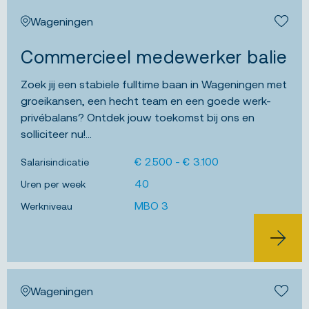
Wageningen
Bewa
Commercieel medewerker balie
Zoek jij een stabiele fulltime baan in Wageningen met
groeikansen, een hecht team en een goede werk-
privébalans? Ontdek jouw toekomst bij ons en
solliciteer nu!...
€ 2.500 - € 3.100
Salarisindicatie
40
Uren per week
MBO 3
Werkniveau
BEKIJK 
Wageningen
Bewa