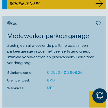
SCHRIJF JE NU IN
Ede
Bewa
Medewerker parkeergarage
Zoek jij een afwisselende parttime baan in een
parkeergarage in Ede met veel zelfstandigheid,
stabiele voorwaarden en groeikansen? Solliciteer
vandaag nog!...
€ 2.550 - € 2.608,26
Salarisindicatie
8-16
Uren per week
MBO 1
Werkniveau
BEKIJK 