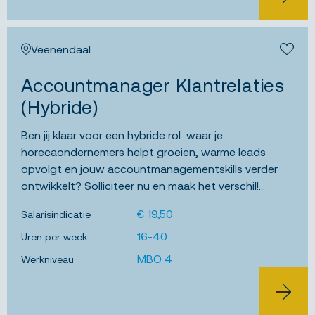
BEKIJK 
Veenendaal
Bewa
Accountmanager Klantrelaties
(Hybride)
Ben jij klaar voor een hybride rol waar je
horecaondernemers helpt groeien, warme leads
opvolgt en jouw accountmanagementskills verder
ontwikkelt? Solliciteer nu en maak het verschil!...
€ 19,50
Salarisindicatie
16-40
Uren per week
MBO 4
Werkniveau
BEKIJK 