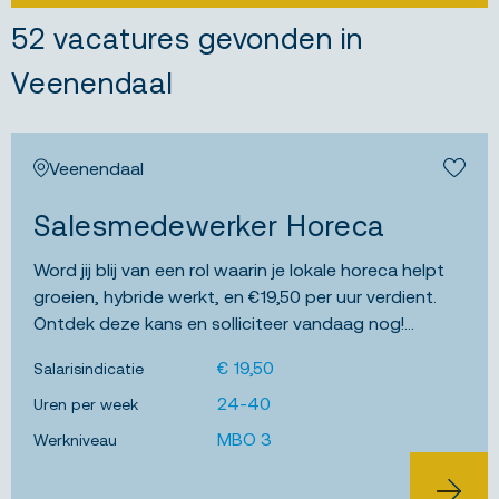
52 vacatures gevonden in
Veenendaal
Veenendaal
Bewa
Salesmedewerker Horeca
Word jij blij van een rol waarin je lokale horeca helpt
groeien, hybride werkt, en €19,50 per uur verdient.
Ontdek deze kans en solliciteer vandaag nog!...
€ 19,50
Salarisindicatie
24-40
Uren per week
MBO 3
Werkniveau