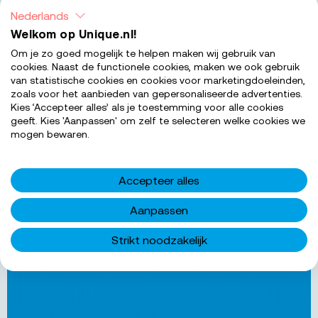
Bewa
Nederlands
Service medewerker parkeren
Welkom op Unique.nl!
Om je zo goed mogelijk te helpen maken wij gebruik van
Is dit jouw volgende stap? In Ede bieden wij een
cookies. Naast de functionele cookies, maken we ook gebruik
parttime functie als service medewerker parkeren
van statistische cookies en cookies voor marketingdoeleinden,
met een salaris van € 2.608,26, veel zelfstandigheid
zoals voor het aanbieden van gepersonaliseerde advertenties.
en groeikansen. Klaar om impact te maken? Lees snel
Kies ‘Accepteer alles’ als je toestemming voor alle cookies
geeft. Kies 'Aanpassen' om zelf te selecteren welke cookies we
verder!...
mogen bewaren.
€ 2.550 - € 2.608,26
Salarisindicatie
8-16
Uren per week
Accepteer alles
MBO 1
Werkniveau
Aanpassen
BEKIJK 
Strikt noodzakelijk