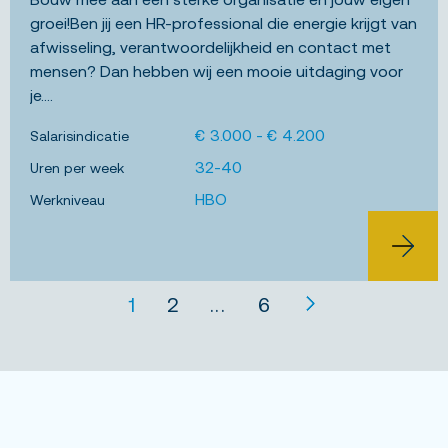
groei!Ben jij een HR-professional die energie krijgt van
afwisseling, verantwoordelijkheid en contact met
mensen? Dan hebben wij een mooie uitdaging voor
je....
€ 3.000 - € 4.200
Salarisindicatie
32-40
Uren per week
HBO
Werkniveau
BEKIJK 
1
2
...
6
Vacatures in de regio Veenendaal