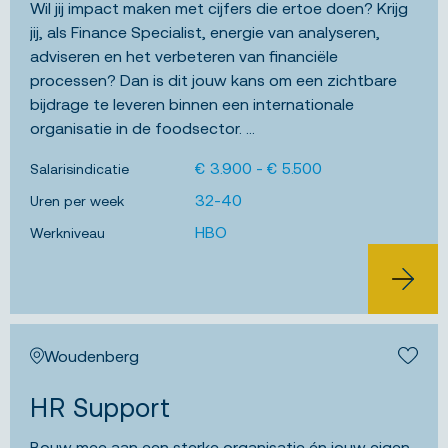
Wil jij impact maken met cijfers die ertoe doen? Krijg
jij, als Finance Specialist, energie van analyseren,
adviseren en het verbeteren van financiële
processen? Dan is dit jouw kans om ​een zichtbare
bijdrage te leveren binnen een internationale
organisatie in de foodsector. ...
€ 3.900 - € 5.500
Salarisindicatie
32-40
Uren per week
HBO
Werkniveau
BEKIJK 
Woudenberg
Bewa
HR Support
Bouw mee aan een sterke organisatie én jouw eigen