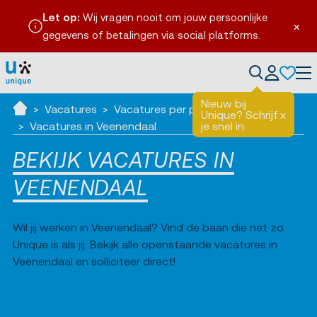
Let op:
Wij vragen nooit om jouw persoonlijke
×
gegevens of betalingen via social platforms.
en
Tog
Nieuw bij
Vacatures
Vacatures per plaats
Unique? Schrijf
x
Ik zoek werk
Vacatures in Veenendaal
je snel in.
BEKIJK VACATURES IN
VEENENDAAL
Wil jij werken in Veenendaal? Vind de baan die net zo
Unique is als jij. Bekijk alle openstaande vacatures in
Veenendaal en solliciteer direct!