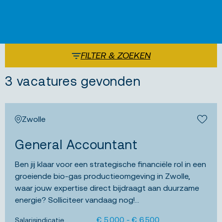
FILTER & ZOEKEN
3 vacatures gevonden
Zwolle
Bewa
General Accountant
Ben jij klaar voor een strategische financiële rol in een
groeiende bio-gas productieomgeving in Zwolle,
waar jouw expertise direct bijdraagt aan duurzame
energie? Solliciteer vandaag nog!...
€ 5.000 - € 6.500
Salarisindicatie