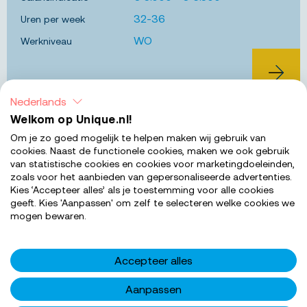
32-36
Uren per week
WO
Werkniveau
BEKIJK 
Nederlands
Welkom op Unique.nl!
Zevenaar
Om je zo goed mogelijk te helpen maken wij gebruik van
Bewa
cookies. Naast de functionele cookies, maken we ook gebruik
Client contact center
van statistische cookies en cookies voor marketingdoeleinden,
zoals voor het aanbieden van gepersonaliseerde advertenties.
Op zoek naar een plek waar je kunt groeien in een
Kies ‘Accepteer alles’ als je toestemming voor alle cookies
geeft. Kies 'Aanpassen' om zelf te selecteren welke cookies we
hecht team, met een salaris tussen € 2.600 en €
mogen bewaren.
3.300 en een tijdelijk contract met uitzicht op vast in
Zevenaar? Lees snel verder!...
Accepteer alles
€ 2.600 - € 3.300
Salarisindicatie
32-38
Uren per week
Aanpassen