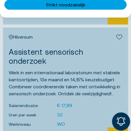
WO
Werkniveau
Strikt noodzakelijk
BEKIJK 
Hilversum
Bewa
Assistent sensorisch
onderzoek
Werk in een internationaal laboratorium met stabiele
kantoortijden, 13e maand en 14,15% keuzebudget.
Combineer coördinerende taken met ontwikkeling in
sensorisch onderzoek. Ontdek de veelzijdigheid!...
€ 17,99
Salarisindicatie
32
Uren per week
WO
Werkniveau