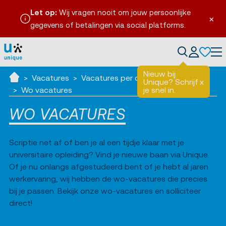
Let op:
Wij vragen nooit om jouw persoonlijke
×
gegevens of betalingen via social platforms.
en
Tog
Nieuw bij
Vacatures
Vacatures per opleidingsniveau
Unique? Schrijf
x
Ik zoek werk
Wo vacatures
je snel in.
WO VACATURES
Scriptie net af of ben je al een tijdje klaar met je
universitaire opleiding? Vind je nieuwe baan via Unique.
Of je nu onlangs afgestudeerd bent of je hebt al jaren
werkervaring, wij hebben de wo-vacatures die precies
bij je passen. Bekijk onze wo-vacatures en solliciteer
direct!