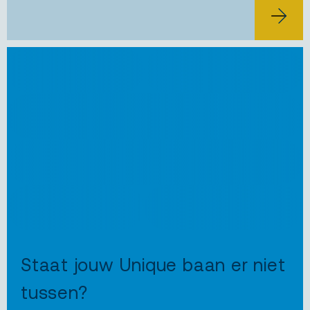
BEKIJK 
JOB ALERT
Staat jouw Unique baan er niet
tussen?