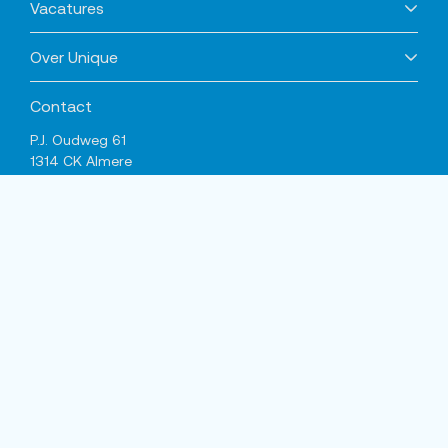
Vacatures
Over Unique
Contact
P.J. Oudweg 61
1314 CK Almere
info@unique.nl
Vestigingen
Sociale media
LinkedIn
Facebook
Instagram
TikTok
Algemene voorwaarden
Anti-discriminatiebeleid
Cookiestatement