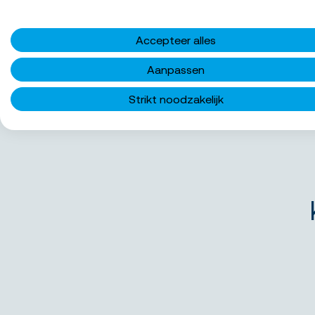
afgelopen week
afgelopen twee weken
Accepteer alles
afgelopen maand
Aanpassen
alles
Strikt noodzakelijk