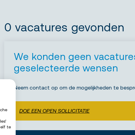
0 vacatures gevonden
We konden geen vacatures
geselecteerde wensen
Neem contact op om de mogelijkheden te bespr
sche
DOE EEN OPEN SOLLICITATIE
les’
elf te