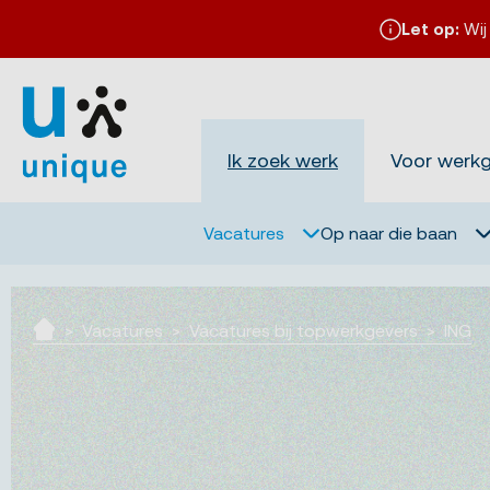
Let op:
Wij
Ik zoek werk
Voor werk
Vacatures
Op naar die baan
Vacatures
Vacatures bij topwerkgevers
ING
Ik zoek werk