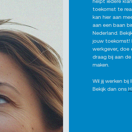
helpt iedere kl
toekomst te reali
kan hier aan mee
aan een baan bi
Nederland. Bekij
jouw toekomst! 
werkgever, doe e
draag bij aan de
maken.
Wil jij werken b
Bekijk dan ons
H