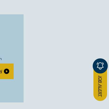
n
N
JOB ALERT