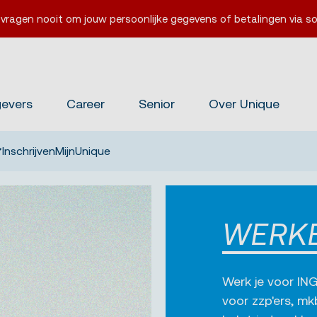
 vragen nooit om jouw persoonlijke gegevens of betalingen via so
gevers
Career
Senior
Over Unique
Inschrijven
MijnUnique
WERKE
Werk je voor ING
voor zzp'ers, mk