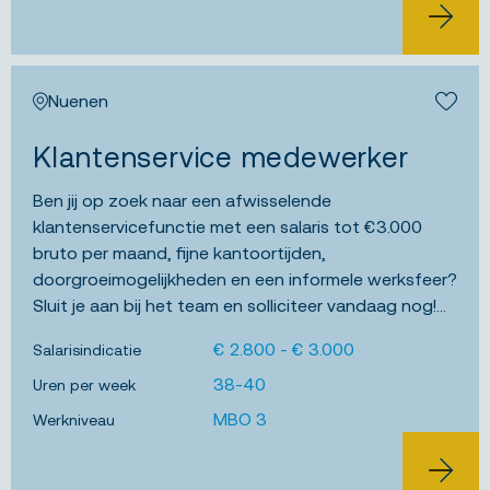
BEKIJK 
Nuenen
Bewa
Klantenservice medewerker
Ben jij op zoek naar een afwisselende
klantenservicefunctie met een salaris tot €3.000
bruto per maand, fijne kantoortijden,
doorgroeimogelijkheden en een informele werksfeer?
Sluit je aan bij het team en solliciteer vandaag nog!...
€ 2.800 - € 3.000
Salarisindicatie
38-40
Uren per week
MBO 3
Werkniveau
BEKIJK 