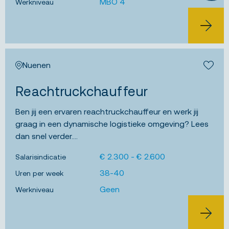
MBO 4
Werkniveau
nette, georganiseerde omgeving waar kwaliteit en
precisie belangrijk zijn....
BEKIJK 
JOB ALERT
Nuenen
Bewa
Reachtruckchauffeur
Ben jij een ervaren reachtruckchauffeur en werk jij
graag in een dynamische logistieke omgeving? Lees
dan snel verder....
€ 2.300 - € 2.600
Salarisindicatie
38-40
Uren per week
Geen
Werkniveau
BEKIJK 