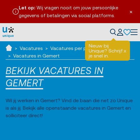
Let op:
Wij vragen nooit om jouw persoonlijke
×
gegevens of betalingen via social platforms.
en
Tog
Nieuw bij
Vacatures
Vacatures per plaats
Unique? Schrijf
x
Ik zoek werk
Vacatures in Gemert
je snel in.
BEKIJK VACATURES IN
GEMERT
Wil jij werken in Gemert? Vind de baan die net zo Unique
is als jij. Bekijk alle openstaande vacatures in Gemert en
solliciteer direct!