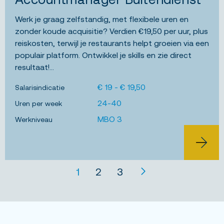
Werk je graag zelfstandig, met flexibele uren en
zonder koude acquisitie? Verdien €19,50 per uur, plus
reiskosten, terwijl je restaurants helpt groeien via een
populair platform. Ontwikkel je skills en zie direct
resultaat!...
€ 19 - € 19,50
Salarisindicatie
24-40
Uren per week
MBO 3
Werkniveau
BEKIJK 
1
2
3