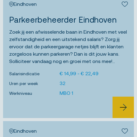
Eindhoven
Bewa
Parkeerbeheerder Eindhoven
Zoek jij een afwisselende baan in Eindhoven met veel
zelfstandigheid en een uitstekend salaris? Zorg jij
ervoor dat de parkeergarage netjes blijft en klanten
zorgeloos kunnen parkeren? Dan is dit jouw kans.
Solliciteer vandaag nog en groei met ons mee!...
€ 14,99 - € 22,49
Salarisindicatie
32
Uren per week
MBO 1
Werkniveau
BEKIJK 
Eindhoven