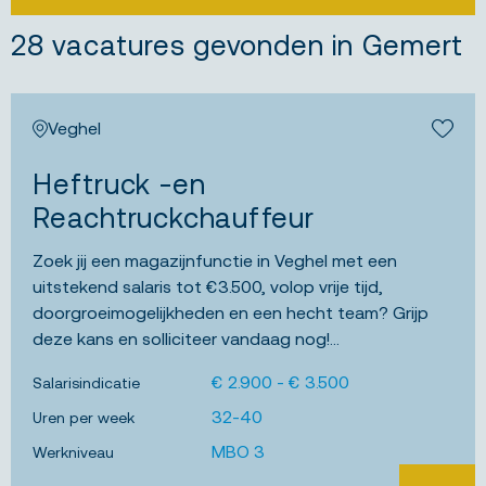
28 vacatures gevonden in Gemert
Veghel
Bewa
Heftruck -en
Reachtruckchauffeur
Zoek jij een magazijnfunctie in Veghel met een
uitstekend salaris tot €3.500, volop vrije tijd,
doorgroeimogelijkheden en een hecht team? Grijp
deze kans en solliciteer vandaag nog!...
€ 2.900 - € 3.500
Salarisindicatie
32-40
Uren per week
MBO 3
Werkniveau