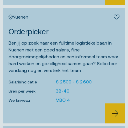
Nuenen
Bewa
Orderpicker
Ben jij op zoek naar een fulltime logistieke baan in
Nuenen met een goed salaris, fijne
doorgroeimogelijkheden en een informeel team waar
hard werken en gezelligheid samen gaan? Solliciteer
vandaag nog en versterk het team. ...
€ 2.500 - € 2.600
Salarisindicatie
38-40
Uren per week
MBO 4
Werkniveau
BEKIJK 