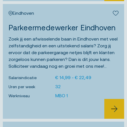
Eindhoven
Bewa
Parkeermedewerker Eindhoven
Zoek jij een afwisselende baan in Eindhoven met veel
zelfstandigheid en een uitstekend salaris? Zorg jij
ervoor dat de parkeergarage netjes blijft en klanten
zorgeloos kunnen parkeren? Dan is dit jouw kans.
Solliciteer vandaag nog en groei met ons mee!...
€ 14,99 - € 22,49
Salarisindicatie
32
Uren per week
MBO 1
Werkniveau
BEKIJK 