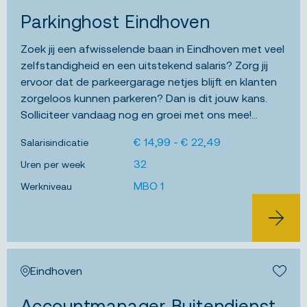
Bewa
Parkinghost Eindhoven
Zoek jij een afwisselende baan in Eindhoven met veel
zelfstandigheid en een uitstekend salaris? Zorg jij
ervoor dat de parkeergarage netjes blijft en klanten
zorgeloos kunnen parkeren? Dan is dit jouw kans.
Solliciteer vandaag nog en groei met ons mee!...
€ 14,99 - € 22,49
Salarisindicatie
32
Uren per week
MBO 1
Werkniveau
BEKIJK 
Eindhoven
Bewa
Accountmanager Buitendienst