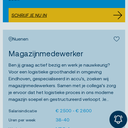
SCHRIJF JE NU IN
Nuenen
Bewa
Magazijnmedewerker
Ben jij graag actief bezig en werk je nauwkeurig?
Voor een logistieke groothandel in omgeving
Eindhoven, gespecialiseerd in accu's, zoeken wij
magazijnmedewerkers. Samen met je collega’s zorg
je ervoor dat het logistieke proces in ons moderne
magazijn soepel en gestructureerd verloopt. Je
houdt je bezig met het ontvangen, controleren,
€ 2.500 - € 2.600
Salarisindicatie
opslaan en verzendklaar maken van goederen.
Dankzij jouw inzet komen medische hulpmiddelen op
38-40
Uren per week
tijd en correct bij de klant terecht. Je werkt in een