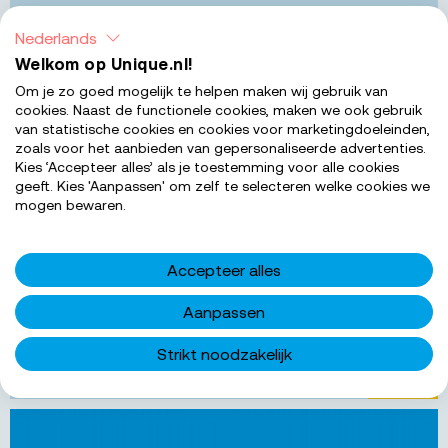
Nuenen
Nederlands
Bewa
Welkom op Unique.nl!
Logistiek medewerker
Om je zo goed mogelijk te helpen maken wij gebruik van
cookies. Naast de functionele cookies, maken we ook gebruik
Ben jij graag fysiek bezig en werk je het liefst in een
van statistische cookies en cookies voor marketingdoeleinden,
dynamische omgeving waar geen dag hetzelfde is?
zoals voor het aanbieden van gepersonaliseerde advertenties.
Voor het magazijn in Nuenen zijn wij op zoek naar
Kies ‘Accepteer alles’ als je toestemming voor alle cookies
geeft. Kies 'Aanpassen' om zelf te selecteren welke cookies we
een logistiek medewerker die ons team komt
mogen bewaren.
versterken....
€ 2.500 - € 2.600
Salarisindicatie
Accepteer alles
38-40
Uren per week
Aanpassen
MBO 4
Werkniveau
Strikt noodzakelijk
BEKIJK 