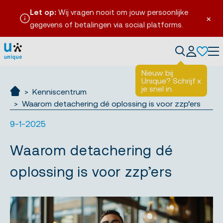
Let op:
Wij vragen nooit om jouw persoonlijke
×
gegevens of betalingen via social platforms.
Tog
Nieuw bij
Unique? Schrijf
x
je snel in.
Kenniscentrum
Ik zoek werk
Waarom detachering dé oplossing is voor zzp’ers
9-1-2025
Waarom detachering dé
oplossing is voor zzp’ers