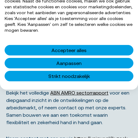
cookies. Naast de functionele cookies, maken we ook gebruik
juiste match. Zo blijft jouw organisatie flexibel,
van statistische cookies en cookies voor marketingdoeleinden,
zoals voor het aanbieden van gepersonaliseerde advertenties.
wendbaar en toekomstbestendig.
Kies ‘Accepteer alles’ als je toestemming voor alle cookies
geeft. Kies 'Aanpassen' om zelf te selecteren welke cookies we
mogen bewaren.
Neem contact op
Accepteer alles
met onze experts
Aanpassen
Strikt noodzakelijk
Wil je meer weten over de uitdagingen rond
schijnzelfstandigheid
en de oplossingen die wij bieden?
Bekijk het volledige
ABN AMRO sectorrapport
voor een
diepgaand inzicht in de ontwikkelingen op de
arbeidsmarkt, of neem contact op met onze experts.
Samen bouwen we aan een toekomst waarin
flexibiliteit en zekerheid hand in hand gaan.