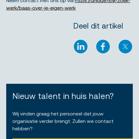
Neem contact met ons op via
https://unique.nl/ik-zoek-
werk/baas-over-je-eigen-werk
Deel dit artikel
LinkedIn
Facebook
X
Nieuw talent in huis halen?
Wij vinden graag het personeel dat jouw
organisatie verder brengt. Zullen we contact
hebben?