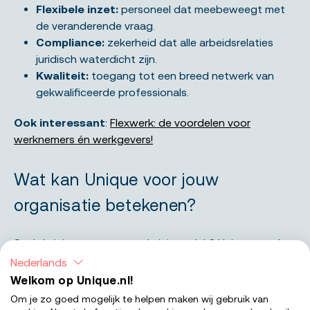
Flexibele inzet:
personeel dat meebeweegt met
de veranderende vraag.
Compliance:
zekerheid dat alle arbeidsrelaties
juridisch waterdicht zijn.
Kwaliteit:
toegang tot een breed netwerk van
gekwalificeerde professionals.
Ook interessant
:
Flexwerk: de voordelen voor
werknemers én werkgevers!
Wat kan Unique voor jouw
organisatie betekenen?
Snel de juiste mensen op de juiste plek? Unique regelt
het. Wij bieden flexibele personeelsoplossingen die
Nederlands
aansluiten bij jouw behoeften. Of je nu tijdelijke
Welkom op Unique.nl!
ondersteuning zoekt, specialistische kennis nodig hebt
Om je zo goed mogelijk te helpen maken wij gebruik van
of langdurige functies wilt invullen, wij zorgen voor de