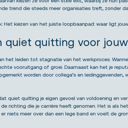
arvan kiezen ze voor een stille exit, waarbij ze hun
pas
ende trend die steeds meer organisaties treft, zonder 
k:
Het kiezen van het juiste loopbaanpad: waar ligt jou
 quiet quitting
voor jouw
kan het leiden tot stagnatie van het werkproces. Wanneer
r echte vooruitgang of groei. Daarnaast kan het je reput
 opgemerkt worden door collega’s en leidinggevenden,
 dat quiet quitting je eigen gevoel van voldoening en ve
r de richting die je carrière heeft genomen. Het is als
t er niets meer over dan een lege band en voelt de gro