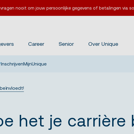
 vragen nooit om jouw persoonlijke gegevens of betalingen via so
gevers
Career
Senior
Over Unique
Inschrijven
MijnUnique
 beïnvloedt!
oe het je carrière