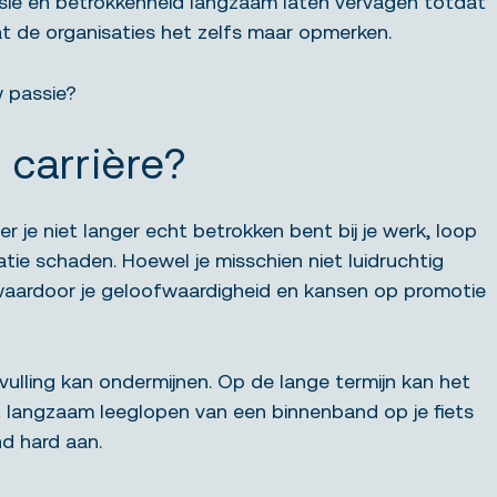
sie
en betrokkenheid langzaam laten vervagen totdat
dat de organisaties het zelfs maar opmerken.
w passie?
 carrière?
 je niet langer echt betrokken bent bij je werk, loop
atie schaden. Hoewel je misschien niet luidruchtig
 waardoor je geloofwaardigheid en kansen op promotie
rvulling kan ondermijnen. Op de lange termijn kan het
 het langzaam leeglopen van een binnenband op je fiets
nd hard aan.