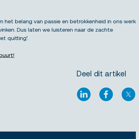
 om het belang van passie en betrokkenheid in ons werk
vinken.
Dus laten we luisteren naar de zachte
t quitting’.
buurt!
Deel dit artikel
LinkedIn
Facebook
X