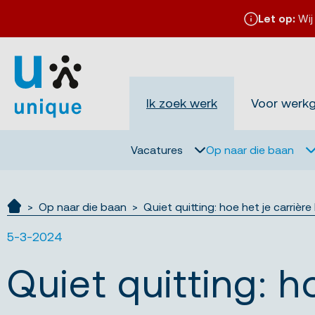
Let op:
Wij
Ik zoek werk
Voor werk
Vacatures
Op naar die baan
Op naar die baan
Quiet quitting: hoe het je carrière
Ik zoek werk
5-3-2024
Quiet quitting: h