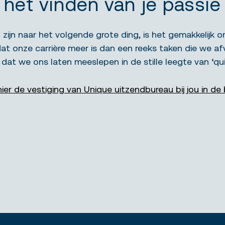
j het vinden van je passie
eg zijn naar het volgende grote ding, is het gemakkelijk
at onze carrière meer is dan een reeks taken die we af
at we ons laten meeslepen in de stille leegte van ‘quie
hier de vestiging van Unique uitzendbureau bij jou in de 