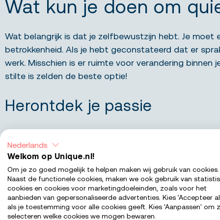
Wat kun je doen om quie
Wat belangrijk is dat je zelfbewustzijn hebt. Je moet 
betrokkenheid. Als je hebt geconstateerd dat er sprak
werk. Misschien is er ruimte voor verandering binnen je
stilte is zelden de beste optie!
Herontdek je passie
Neem rustig de tijd om te reflecteren wat je ooit e
Nederlands
opnieuw aan te wakkeren door je te concentreren op p
Welkom op Unique.nl!
Om je zo goed mogelijk te helpen maken wij gebruik van cookies.
Naast de functionele cookies, maken we ook gebruik van statisti
cookies en cookies voor marketingdoeleinden, zoals voor het
aanbieden van gepersonaliseerde advertenties. Kies ‘Accepteer al
Zoek naar uitdagingen
als je toestemming voor alle cookies geeft. Kies 'Aanpassen' om z
selecteren welke cookies we mogen bewaren.