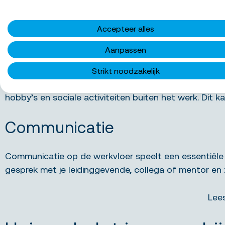
Routine kan een van de oorzaken zijn van quiet quitt
om nieuwe verantwoordelijkheden, deelnemen aan inter
Accepteer alles
Aanpassen
Zorg voor een goede balans
Strikt noodzakelijk
Een gezonde balans tussen werk en privéleven is esse
hobby’s en sociale activiteiten buiten het werk. Dit ka
Communicatie
Communicatie op de werkvloer speelt een essentiële rol
gesprek met je leidinggevende, collega of mentor en
Lee