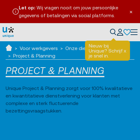
Let op:
Wij vragen nooit om jouw persoonlijke
×
gegevens of betalingen via social platforms.
Tog
Nieuw bij
Voor werkgevers
Onze diensten
Diensten
Unique? Schrijf
x
Ik zoek werk
Project & Planning
je snel in.
PROJECT & PLANNING
Unique Project & Planning zorgt voor 100% kwalitatieve
en kwantitatieve dienstverlening voor klanten met
complexe en sterk fluctuerende
bezettingsvraagstukken.