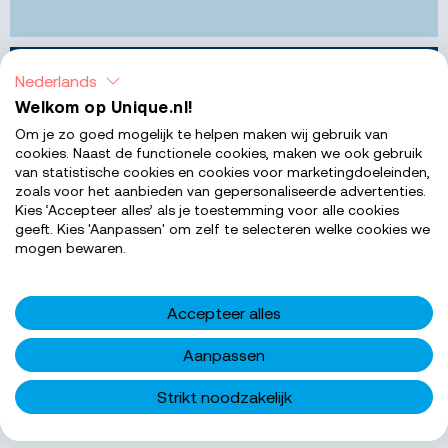
Nederlands
Contact hebben hierover?
Welkom op Unique.nl!
Om je zo goed mogelijk te helpen maken wij gebruik van
Unique helpt je graag verder. Met 50 jaar vakkennis
cookies. Naast de functionele cookies, maken we ook gebruik
en 800+ werknemers weten we altijd de mensen te
van statistische cookies en cookies voor marketingdoeleinden,
vinden die echt bij jouw organisatie passen.
zoals voor het aanbieden van gepersonaliseerde advertenties.
Kies ‘Accepteer alles’ als je toestemming voor alle cookies
geeft. Kies 'Aanpassen' om zelf te selecteren welke cookies we
NEEM CONTACT OP
mogen bewaren.
Accepteer alles
Dit doen wij
Aanpassen
Analyse & implementatie
Strikt noodzakelijk
Door middel van verschillende scans analyseert