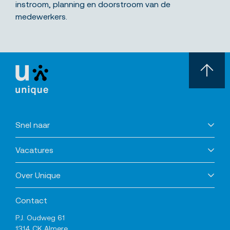
instroom, planning en doorstroom van de
medewerkers.
Snel naar
Vacatures
Over Unique
Contact
P.J. Oudweg 61
1314 CK Almere