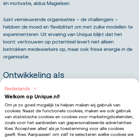
én motivatie, aldus Magielsen.
Juist vernieuwende organisaties – de challengers –
hebben de moed en flexibiliteit om met zulke modellen te
experimenteren. Uit ervaring van Unique blijkt dat het
loont: vertrouwen op potentieel levert niet alleen
betrokken medewerkers op, maar ook frisse energie in de
organisatie.
Ontwikkeling als
concurrentievoordeel
Nederlands
Welkom op Unique.nl!
Twee derde van de werkgevers geeft aan dat ze zich
Om je zo goed mogelijk te helpen maken wij gebruik van
cookies. Naast de functionele cookies, maken we ook gebruik
meer zouden moeten bezighouden met ontwikkeling van
van statistische cookies en cookies voor marketingdoeleinden,
medewerkers. Toch gebruikt slechts een derde een
zoals voor het aanbieden van gepersonaliseerde advertenties.
Learning & Development-tool om talenten structureel te
Kies ‘Accepteer alles’ als je toestemming voor alle cookies
geeft. Kies 'Aanpassen' om zelf te selecteren welke cookies we
ontwikkelen.