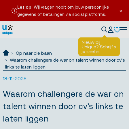
Let op:
Wij vragen nooit om jouw persoonlijke
×
gegevens of betalingen via social platforms.
Tog
Nieuw bij
Unique? Schrijf
x
je snel in.
Op naar die baan
Ik zoek werk
Waarom challengers de war on talent winnen door cv’s
links te laten liggen
18-11-2025
Waarom challengers de war on
talent winnen door cv’s links te
laten liggen