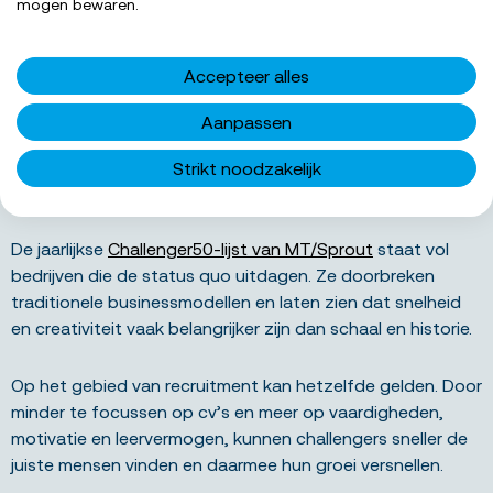
mogen bewaren.
‘Voor challengers ligt hier een kans om een
concurrentievoordeel op te bouwen’, zegt Magielsen.
Accepteer alles
‘Werknemers die zich continu kunnen ontwikkelen, groeien
mee met de snelheid van de onderneming.’
Aanpassen
Strikt noodzakelijk
De Challenger50 als voorbeeld
De jaarlijkse
Challenger50-lijst van MT/Sprout
staat vol
bedrijven die de status quo uitdagen. Ze doorbreken
traditionele businessmodellen en laten zien dat snelheid
en creativiteit vaak belangrijker zijn dan schaal en historie.
Op het gebied van recruitment kan hetzelfde gelden. Door
minder te focussen op cv’s en meer op vaardigheden,
motivatie en leervermogen, kunnen challengers sneller de
juiste mensen vinden en daarmee hun groei versnellen.