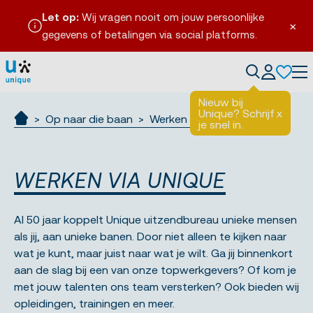
Let op:
Wij vragen nooit om jouw persoonlijke
×
gegevens of betalingen via social platforms.
Tog
Nieuw bij
Unique? Schrijf
x
Op naar die baan
Werken via Unique
je snel in.
Ik zoek werk
WERKEN VIA UNIQUE
Al 50 jaar koppelt Unique uitzendbureau unieke mensen
als jij, aan unieke banen. Door niet alleen te kijken naar
wat je kunt, maar juist naar wat je wilt. Ga jij binnenkort
aan de slag bij een van onze topwerkgevers? Of kom je
met jouw talenten ons team versterken? Ook bieden wij
opleidingen, trainingen en meer.