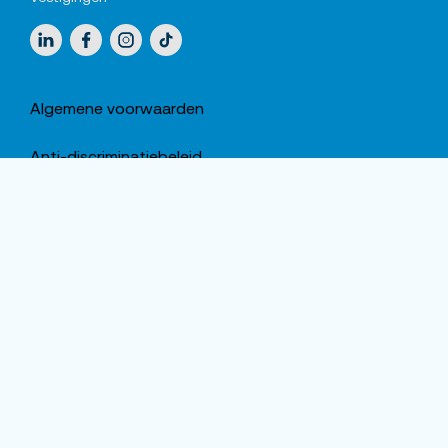
Sociale media
LinkedIn
Facebook
Instagram
TikTok
Algemene voorwaarden
Anti-discriminatiebeleid
Cookiestatement
Privacy Portaal
Privacy Statement
Gedragscode
Disclaimer
Sitemap Unique