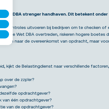
 de Wet DBA strenger handhaven. Dit betekent onder
r controles uitvoeren bij bedrijven om te checken of er
s die de Wet DBA overtreden, riskeren hogere boetes 
iet alleen naar de overeenkomst van opdracht, maar voo
d, kijkt de Belastingdienst naar verschillende factoren,
 over de zzp'er?
ervangen?
r dezelfde opdrachtgever?
ijk van één opdrachtgever?
atie van de opdrachtgever?