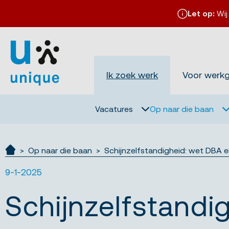
Let op:
Wij
Ik zoek werk
Voor werk
Vacatures
Op naar die baan
Op naar die baan
Schijnzelfstandigheid: wet DBA e
Ik zoek werk
9-1-2025
Schijnzelfstandi