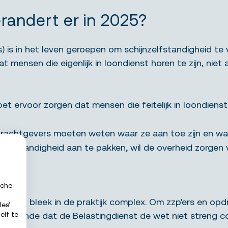
randert er in 2025?
s) is in het leven geroepen om schijnzelfstandigheid 
 mensen die eigenlijk in loondienst horen te zijn, niet 
t ervoor zorgen dat mensen die feitelijk in loondienst
rachtgevers moeten weten waar ze aan toe zijn en wat 
zelfstandigheid aan te pakken, wil de overheid zorgen vo
sche
 ervan bleek in de praktijk complex. Om zzp'ers en op
les’
tekende dat de Belastingdienst de wet niet streng con
elf te