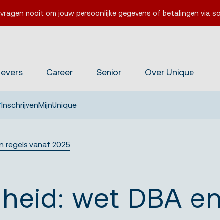
 vragen nooit om jouw persoonlijke gegevens of betalingen via so
gevers
Career
Senior
Over Unique
Inschrijven
MijnUnique
n regels vanaf 2025
gheid: wet DBA en