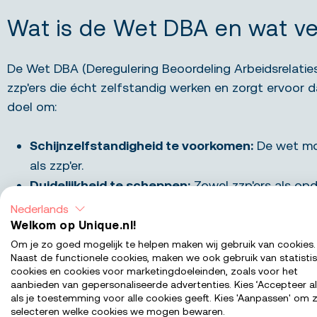
Wat is de Wet DBA en wat ve
De Wet DBA (Deregulering Beoordeling Arbeidsrelatie
zzp'ers die écht zelfstandig werken en zorgt ervoor dat
doel om:
Schijnzelfstandigheid te voorkomen:
De wet moe
als zzp'er.
Duidelijkheid te scheppen:
Zowel zzp'ers als opd
Eerlijke concurrentie te bevorderen:
Door schijn
Nederlands
Welkom op Unique.nl!
Nieuwe regels vanaf 2025
Om je zo goed mogelijk te helpen maken wij gebruik van cookies.
Naast de functionele cookies, maken we ook gebruik van statisti
cookies en cookies voor marketingdoeleinden, zoals voor het
De Wet DBA bestaat al een tijdje, maar de toepassing
aanbieden van gepersonaliseerde advertenties. Kies ‘Accepteer al
te wennen, gold er een handhavingsmoratorium. Dit be
als je toestemming voor alle cookies geeft. Kies 'Aanpassen' om z
selecteren welke cookies we mogen bewaren.