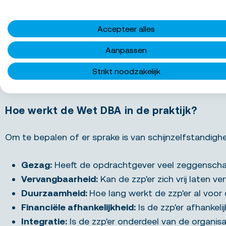
opgeheven!
Vanaf per 1 januari 2025 gaat de Belastingdienst
Accepteer alles
Aanpassen
Strengere controles:
De Belastingdienst gaat mee
Hogere boetes:
Zowel zzp'ers als opdrachtgever
Strikt noodzakelijk
Focus op de praktijk
: De Belastingdienst kijkt n
Hoe werkt de Wet DBA in de praktijk?
Om te bepalen of er sprake is van schijnzelfstandighei
Gezag:
Heeft de opdrachtgever veel zeggenschap
Vervangbaarheid:
Kan de zzp'er zich vrij laten v
Duurzaamheid:
Hoe lang werkt de zzp'er al voo
Financiële afhankelijkheid:
Is de zzp'er afhankel
Integratie:
Is de zzp'er onderdeel van de organis