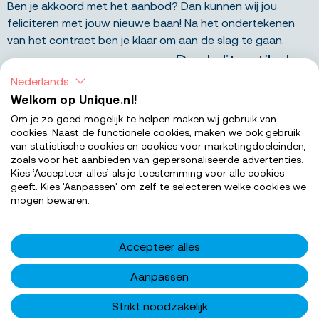
Ben je akkoord met het aanbod? Dan kunnen wij jou
feliciteren met jouw nieuwe baan! Na het ondertekenen
van het contract ben je klaar om aan de slag te gaan.
Deel dit artikel
Nederlands
Welkom op Unique.nl!
LinkedIn
Facebook
X
Om je zo goed mogelijk te helpen maken wij gebruik van
cookies. Naast de functionele cookies, maken we ook gebruik
van statistische cookies en cookies voor marketingdoeleinden,
zoals voor het aanbieden van gepersonaliseerde advertenties.
Kies ‘Accepteer alles’ als je toestemming voor alle cookies
geeft. Kies 'Aanpassen' om zelf te selecteren welke cookies we
mogen bewaren.
Nieuw talent in huis halen?
Accepteer alles
Wij vinden graag het personeel dat jouw organisatie
Aanpassen
verder brengt. Zullen we contact hebben?
Strikt noodzakelijk