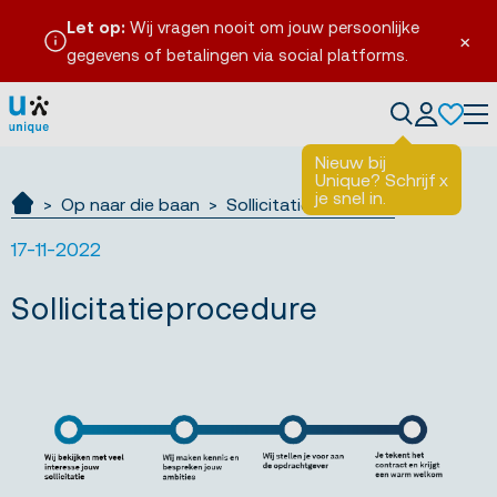
Let op:
Wij vragen nooit om jouw persoonlijke
×
gegevens of betalingen via social platforms.
Tog
Nieuw bij
Unique? Schrijf
x
je snel in.
Op naar die baan
Sollicitatieprocedure
Ik zoek werk
17-11-2022
Sollicitatieprocedure