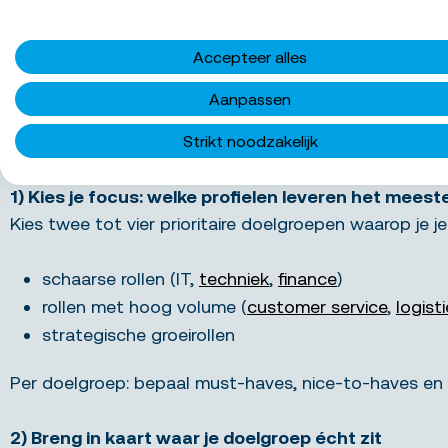
en krijg je sneller de juiste reacties.
Accepteer alles
Hoe ziet een effectieve sourc
Aanpassen
Sourcing zonder plan is zoeken naar een speld in een h
Strikt noodzakelijk
1) Kies je focus: welke profielen leveren het meest
Kies twee tot vier prioritaire doelgroepen waarop je je
schaarse rollen (IT,
techniek
,
finance
)
rollen met hoog volume (
customer service
,
logist
strategische groeirollen
Per doelgroep: bepaal must-haves, nice-to-haves en d
2) Breng in kaart waar je doelgroep écht zit