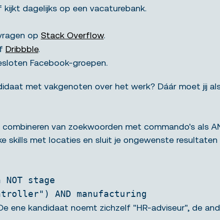
 kijkt dagelijks op een vacaturebank.
vragen op
Stack Overflow
.
f
Dribbble
.
 besloten Facebook-groepen.
didaat met vakgenoten over het werk? Dáár moet jij als 
 combineren van zoekwoorden met commando's als AND, 
ke skills met locaties en sluit je ongewenste resultaten
n NOT stage
ntroller") AND manufacturing
De ene kandidaat noemt zichzelf "HR-adviseur", de ande