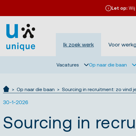
Let op:
Wij
Ik zoek werk
Voor werk
Vacatures
Op naar die baan
Op naar die baan
Sourcing in recruitment: zo vind j
Ik zoek werk
30-1-2026
Sourcing in recru