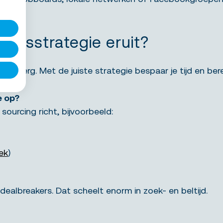
ingsstrategie eruit?
ooiberg. Met de juiste strategie bespaar je tijd en ber
e op?
 sourcing richt, bijvoorbeeld:
iek
)
ealbreakers. Dat scheelt enorm in zoek- en beltijd.