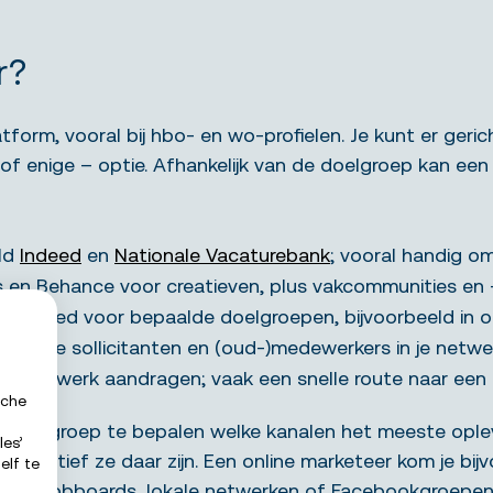
r?
tform, vooral bij hbo- en wo-profielen. Je kunt er geri
 – of enige – optie. Afhankelijk van de doelgroep kan ee
ld
Indeed
en
Nationale Vacaturebank
; vooral handig o
en Behance voor creatieven, plus vakcommunities en -fo
ak goed voor bepaalde doelgroepen, bijvoorbeeld in ope
eerdere sollicitanten en (oud-)medewerkers in je netwe
hun netwerk aandragen; vaak een snelle route naar ee
sche
per doelgroep te bepalen welke kanalen het meeste ople
les’
oe actief ze daar zijn. Een online marketeer kom je bij
elf te
n is via jobboards, lokale netwerken of Facebookgroepe