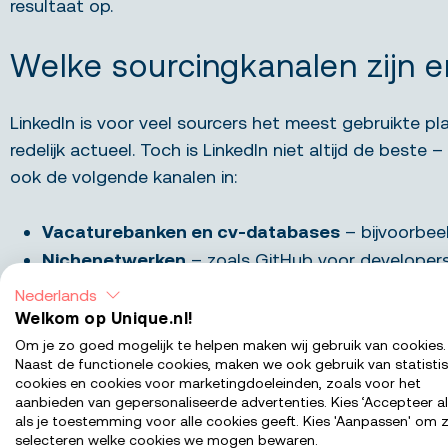
resultaat op.
Welke sourcingkanalen zijn e
LinkedIn is voor veel sourcers het meest gebruikte pla
redelijk actueel. Toch is LinkedIn niet altijd de beste
ook de volgende kanalen in:
Vacaturebanken en cv-databases
– bijvoorbee
Nichenetwerken
– zoals GitHub voor developers 
Social media
–
Facebook
en
Instagram
werken va
Nederlands
Interne bronnen
– je eigen ATS, talentpools van 
Welkom op Unique.nl!
Referrals
– via medewerkers die kandidaten uit 
Om je zo goed mogelijk te helpen maken wij gebruik van cookies.
Naast de functionele cookies, maken we ook gebruik van statisti
cookies en cookies voor marketingdoeleinden, zoals voor het
De kunst is niet om overal tegelijk te zijn, maar om 
aanbieden van gepersonaliseerde advertenties. Kies ‘Accepteer al
oriënteren op werk, welke platforms ze gebruiken en h
als je toestemming voor alle cookies geeft. Kies 'Aanpassen' om z
selecteren welke cookies we mogen bewaren.
terwijl een heftruckchauffeur weer eerder te bereike