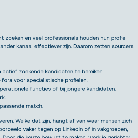
cht zoeken en veel professionals houden hun profiel
n ander kanaal effectiever zijn. Daarom zetten sourcers
m actief zoekende kandidaten te bereiken.
ra voor specialistische profielen.
rationele functies of bij jongere kandidaten.
rk.
n passende match.
veren. Welke dat zijn, hangt af van waar mensen zich
voorbeeld vaker tegen op LinkedIn of in vakgroepen,
n. Door die keuze bewust te maken, werk je gerichter