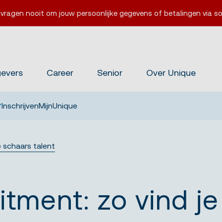
 vragen nooit om jouw persoonlijke gegevens of betalingen via so
gevers
Career
Senior
Over Unique
Inschrijven
MijnUnique
e schaars talent
itment: zo vind j