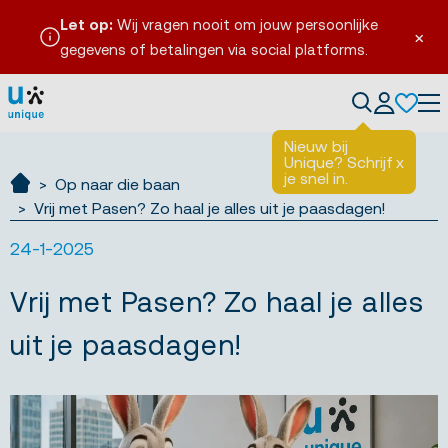
Let op:
Wij vragen nooit om jouw persoonlijke
×
gegevens of betalingen via social platforms.
Tog
Nieuw bij
Unique? Schrijf
x
je snel in.
Op naar die baan
Ik zoek werk
Vrij met Pasen? Zo haal je alles uit je paasdagen!
24-1-2025
Vrij met Pasen? Zo haal je alles
uit je paasdagen!