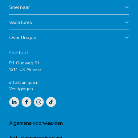
Snel naar
Vacatures
Over Unique
Contact
P.J. Oudweg 61
1314 CK Almere
info@unique.nl
Vestigingen
Sociale media
LinkedIn
Facebook
Instagram
TikTok
Algemene voorwaarden
Anti-discriminatiebeleid