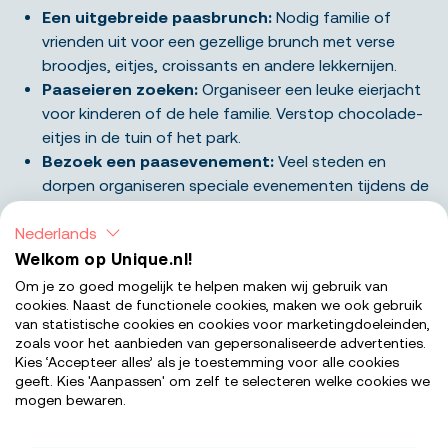
Een uitgebreide paasbrunch:
Nodig familie of
vrienden uit voor een gezellige brunch met verse
broodjes, eitjes, croissants en andere lekkernijen.
Paaseieren zoeken:
Organiseer een leuke eierjacht
voor kinderen of de hele familie. Verstop chocolade-
eitjes in de tuin of het park.
Bezoek een paasevenement:
Veel steden en
dorpen organiseren speciale evenementen tijdens de
Paasdagen, zoals paasmarkten, concerten of
Nederlands
theatervoorstellingen.
Ga eropuit:
Maak een stedentrip, bezoek een
Welkom op Unique.nl!
pretpark of ga een dagje naar de dierentuin.
Om je zo goed mogelijk te helpen maken wij gebruik van
Natuur in:
Maak een frisse voorjaarswandeling.
cookies. Naast de functionele cookies, maken we ook gebruik
van statistische cookies en cookies voor marketingdoeleinden,
Geniet van bloeiende bloemen, het geluid van vogels
zoals voor het aanbieden van gepersonaliseerde advertenties.
en de eerste tekenen van nieuw leven.
Kies ‘Accepteer alles’ als je toestemming voor alle cookies
Creatief aan de slag:
Ga samen knutselen: eieren
geeft. Kies 'Aanpassen' om zelf te selecteren welke cookies we
mogen bewaren.
versieren, een paaskrans maken of paaskoekjes
bakken.