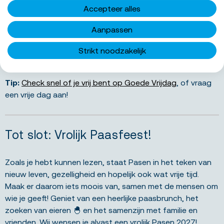
Gezelschapsspellen:
Speel leuke bordspellen samen.
Accepteer alles
Kies klassiekers of nieuwe spellen die iedereen
vermaken.
Aanpassen
Neem tijd voor jezelf:
Lees een goed boek, neem
een warm bad, ga lekker sporten of doe gewoon
Strikt noodzakelijk
even helemaal niets.
Tip:
Check snel of je vrij bent op Goede Vrijdag
, of vraag
een vrije dag aan!
Tot slot: Vrolijk Paasfeest!
Zoals je hebt kunnen lezen, staat Pasen in het teken van
nieuw leven, gezelligheid en hopelijk ook wat vrije tijd.
Maak er daarom iets moois van, samen met de mensen om
wie je geeft! Geniet van een heerlijke paasbrunch, het
zoeken van eieren 🐣 en het samenzijn met familie en
vrienden. Wij wensen je alvast een vrolijk Pasen 2027!