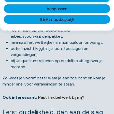
Concreet betekent dit dat je:
Aanpassen
vanaf je eerste werkdag pensioen kunt opbouwen als
Strikt noodzakelijk
je 18 jaar of ouder bent;
recht hebt op een gelijkwaardig
arbeidsvoorwaardenpakket;
minimaal het wettelijke minimumuurloon ontvangt;
beter inzicht krijgt in je loon, toeslagen en
vergoedingen;
bij Unique kunt rekenen op duidelijke uitleg over je
rechten.
Zo weet je vooraf beter waar je aan toe bent en kom je
minder snel voor verrassingen te staan.
Ook interessant:
Past flexibel werk bij mij?
Eerst duidelijkheid, dan aan de slag