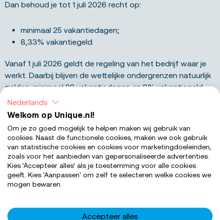
Dan behoud je tot 1 juli 2026 recht op:
minimaal 25 vakantiedagen;
8,33% vakantiegeld.
Vanaf 1 juli 2026 geldt de regeling van het bedrijf waar je
werkt. Daarbij blijven de wettelijke ondergrenzen natuurlijk
gelden: minimaal 20 vakantiedagen en 8% vakantiegeld.
Nederlands
Lees ook:
Wanneer heb je recht op een
Welkom op Unique.nl!
thuiswerkvergoeding?
Om je zo goed mogelijk te helpen maken wij gebruik van
cookies. Naast de functionele cookies, maken we ook gebruik
van statistische cookies en cookies voor marketingdoeleinden,
Wat betekent dit voor jou?
zoals voor het aanbieden van gepersonaliseerde advertenties.
Kies ‘Accepteer alles’ als je toestemming voor alle cookies
geeft. Kies 'Aanpassen' om zelf te selecteren welke cookies we
De veranderingen in 2026 geven je meer duidelijkheid over
mogen bewaren.
je arbeidsvoorwaarden, pensioen en beloning. Zo weet je
beter waar je aan toe bent voordat je aan de slag gaat.
Accepteer alles