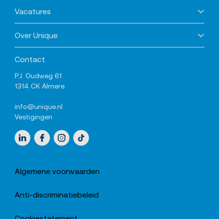
Vacatures
Over Unique
Contact
P.J. Oudweg 61
1314 CK Almere
info@unique.nl
Vestigingen
Sociale media
LinkedIn
Facebook
Instagram
TikTok
Algemene voorwaarden
Anti-discriminatiebeleid
Cookiestatement