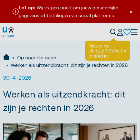
Let op:
Wij vragen nooit om jouw persoonlijke
×
gegevens of betalingen via social platforms.
Tog
Nieuw bij
Unique? Schrijf
x
je snel in.
Op naar die baan
Ik zoek werk
Werken als uitzendkracht: dit zijn je rechten in 2026
30-4-2026
Werken als uitzendkracht: dit
zijn je rechten in 2026