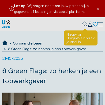
Let op:
Wij vragen nooit om jouw persoonlijke
×
gegevens of betalingen via social platforms.
Tog
Nieuw bij
Unique? Schrijf
x
je snel in.
Op naar die baan
Ik zoek werk
6 Green Flags: zo herken je een topwerkgever
21-10-2025
6 Green Flags: zo herken je een
topwerkgever