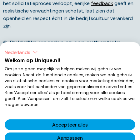
het sollicitatieproces verloopt, eerlijke
feedback
geeft en
realistische verwachtingen schetst, laat zien dat
openheid en respect écht in de bedrijfscultuur verankerd
zijn.
6. Duidelijke waarden en een authentieke
bedrijfscultuur
Nederlands
Welkom op Unique.nl!
Bijna elke organisatie zegt wel een ‘goede bedrijfscultuur’
Om je zo goed mogelijk te helpen maken wij gebruik van
te hebben, maar wat betekent dat nu echt in de praktijk?
cookies. Naast de functionele cookies, maken we ook gebruik
van statistische cookies en cookies voor marketingdoeleinden,
Een topwerkgever kan dat glashelder uitleggen. Wat zijn
zoals voor het aanbieden van gepersonaliseerde advertenties.
de kernwaarden van het bedrijf? Hoe komen die waarden
Kies ‘Accepteer alles’ als je toestemming voor alle cookies
tot leven in het dagelijks werk? En minstens zo belangrijk:
geeft. Kies 'Aanpassen' om zelf te selecteren welke cookies we
sluiten deze waarden aan bij wat jij zelf belangrijk vindt?
mogen bewaren.
Tijdens je kennismakingsgesprekken merk je vaak snel of
Accepteer alles
een organisatie haar waarden ook echt naleeft. Wordt er
bijvoorbeeld ingezet op diversiteit en inclusie,
Aanpassen