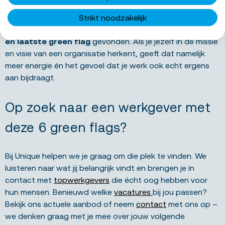
duurzaamheid of maatschappelijke betrokkenheid? Kun je
merken dat deze waarden niet alleen op papier staan,
Strikt noodzakelijk
maar ook écht worden uitgedragen? Dan heb je de
zesde
en laatste green flag
gevonden. Als je jezelf in de missie
en visie van een organisatie herkent, geeft dat namelijk
meer energie én het gevoel dat je werk ook echt ergens
aan bijdraagt.
Op zoek naar een werkgever met
deze 6 green flags?
Bij Unique helpen we je graag om die plek te vinden. We
luisteren naar wat jij belangrijk vindt en brengen je in
contact met
topwerkgevers
die écht oog hebben voor
hun mensen. Benieuwd welke
vacatures
bij jou passen?
Bekijk ons actuele aanbod of neem
contact
met ons op –
we denken graag met je mee over jouw volgende