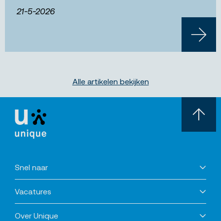
21-5-2026
LEES 
Alle artikelen bekijken
Snel naar
Vacatures
Over Unique