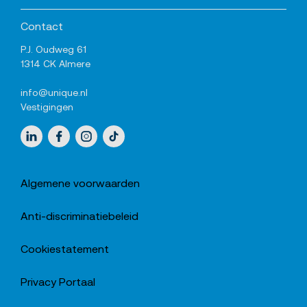
Contact
P.J. Oudweg 61
1314 CK Almere
info@unique.nl
Vestigingen
Sociale media
LinkedIn
Facebook
Instagram
TikTok
Algemene voorwaarden
Anti-discriminatiebeleid
Cookiestatement
Privacy Portaal