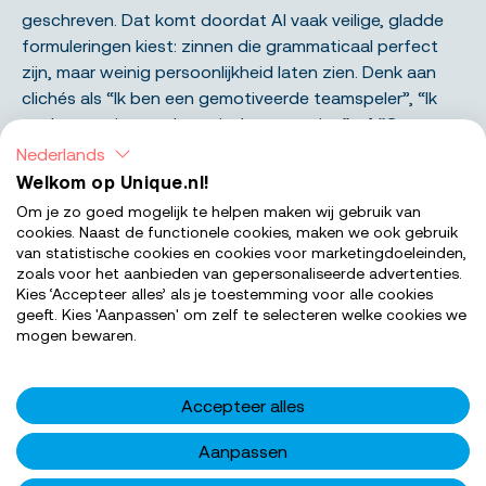
geschreven. Dat komt doordat AI vaak veilige, gladde
formuleringen kiest: zinnen die grammaticaal perfect
zijn, maar weinig persoonlijkheid laten zien. Denk aan
clichés als “Ik ben een gemotiveerde teamspeler”, “Ik
werk graag in een dynamische omgeving” of “Geen
uitdaging is mij te groot.” Dat klinkt misschien netjes,
Nederlands
maar ook afstandelijk — en waarschijnlijk ook niet echt
Welkom op Unique.nl!
als iets wat jíj zelf zou zeggen.
Om je zo goed mogelijk te helpen maken wij gebruik van
cookies. Naast de functionele cookies, maken we ook gebruik
van statistische cookies en cookies voor marketingdoeleinden,
AI mist bovendien de menselijke nuances die juist
zoals voor het aanbieden van gepersonaliseerde advertenties.
overtuigen: een specifieke ervaring, een persoonlijke
Kies ‘Accepteer alles’ als je toestemming voor alle cookies
motivatie of een woordkeuze die typisch bij jou past.
geeft. Kies 'Aanpassen' om zelf te selecteren welke cookies we
mogen bewaren.
Daardoor kan je brief al snel afstandelijk of
‘gladgestreken’ aanvoelen. Gebruik AI-teksten daarom
nooit letterlijk, maar herschrijf zinnen in jouw eigen stijl
Accepteer alles
en voeg voorbeelden toe die alleen jij kunt geven — wat
je hebt bereikt, geleerd of waarom juist die functie je
Aanpassen
aanspreekt. Zo blijft je brief authentiek en