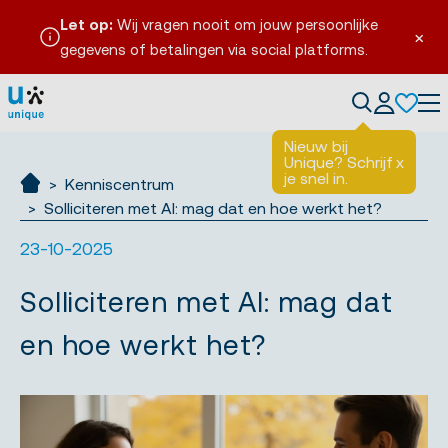
Let op:
Wij vragen nooit om jouw persoonlijke
×
gegevens of betalingen via social platforms.
Tog
Nieuw bij
Unique? Schrijf
x
je snel in.
Kenniscentrum
Ik zoek werk
Solliciteren met AI: mag dat en hoe werkt het?
23-10-2025
Solliciteren met AI: mag dat
en hoe werkt het?