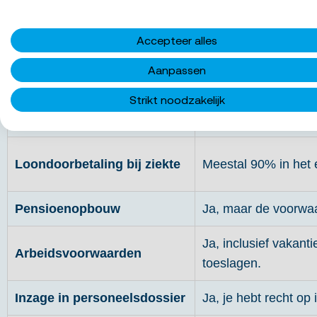
Accepteer alles
Aanpassen
Arbeidsovereenkomst
Ja, je hebt een cont
Strikt noodzakelijk
Gelijk loon
Ja, als de
inlenersb
Loondoorbetaling bij ziekte
Meestal 90% in het 
Pensioenopbouw
Ja, maar de voorwaa
Ja, inclusief vakant
Arbeidsvoorwaarden
toeslagen.
Inzage in personeelsdossier
Ja, je hebt recht op