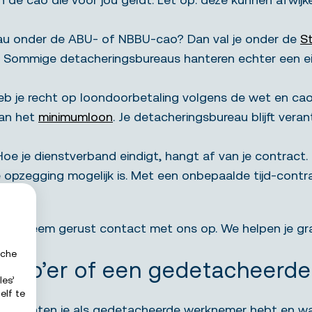
u onder de ABU- of NBBU-cao? Dan val je onder de
S
Sommige detacheringsbureaus hanteren echter een eige
eb je recht op loondoorbetaling volgens de wet en cao.
van het
minimumloon
. Je detacheringsbureau blijft veran
Hoe je dienstverband eindigt, hangt af van je contract.
 opzegging mogelijk is. Met een onbepaalde tijd-contra
rde? Neem gerust contact met ons op. We helpen je gra
sche
n zzp’er of een gedetacheerd
les’
elf te
lke rechten je als gedetacheerde werknemer hebt en w