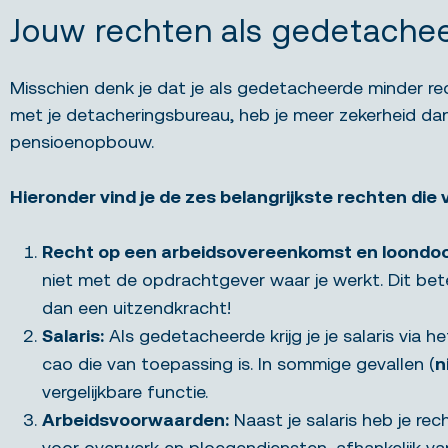
Jouw rechten als gedetache
Misschien denk je dat je als gedetacheerde minder r
met je detacheringsbureau, heb je meer zekerheid dan
pensioenopbouw.
Hieronder vind je de zes belangrijkste rechten die 
Recht op een arbeidsovereenkomst en loondoo
niet met de opdrachtgever waar je werkt. Dit be
dan een uitzendkracht!
Salaris:
Als gedetacheerde krijg je je salaris via
cao die van toepassing is. In sommige gevallen (
n
vergelijkbare functie.
Arbeidsvoorwaarden:
Naast je salaris heb je r
voor overwerk en ploegendiensten, afhankelijk va