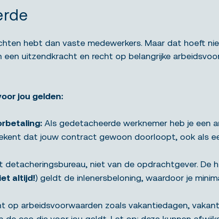
erde
echten hebt dan vaste medewerkers. Maar dat hoeft nie
 een uitzendkracht en recht op belangrijke arbeidsvoor
voor jou gelden:
rbetaling:
Als gedetacheerde werknemer heb je een a
tekent dat jouw contract gewoon doorloopt, ook als ee
 het detacheringsbureau, niet van de opdrachtgever. De
iet altijd!
) geldt de inlenersbeloning, waardoor je mini
echt op arbeidsvoorwaarden zoals vakantiedagen, vakan
n de cao die voor jou geldt. Let op: deze kunnen afwi