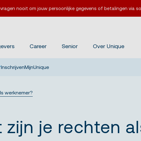
 vragen nooit om jouw persoonlijke gegevens of betalingen via so
gevers
Career
Senior
Over Unique
Inschrijven
MijnUnique
 als werknemer?
 zijn je rechten 