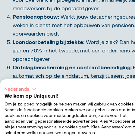
medewerkers bij de opdrachtgever.
Pensioenopbouw:
Werkt jouw detacheringsburea
weken in dienst met het opbouwen van pensioen. 
voorwaarden biedt.
Loondoorbetaling bij ziekte:
Word je ziek? Dan h
jaar en 70% in het tweede, met een ondergrens 
opdrachtgever.
Ontslagbescherming en contractbeëindiging:
automatisch op de einddatum, tenzij tussentijdse
op ontslagbescherming.
Nederlands
Welkom op Unique.nl!
Wil je meer weten over jouw rechten als gedetachee
Om je zo goed mogelijk te helpen maken wij gebruik van cookies.
Naast de functionele cookies, maken we ook gebruik van statisti
Wie heeft meer rechten: ee
cookies en cookies voor marketingdoeleinden, zoals voor het
aanbieden van gepersonaliseerde advertenties. Kies ‘Accepteer al
als je toestemming voor alle cookies geeft. Kies 'Aanpassen' om z
selecteren welke cookies we mogen bewaren.
In de onderstaande tabel zie je in één oogopslag we