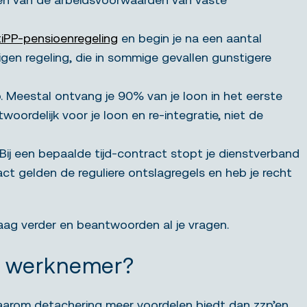
tiPP-pensioenregeling
en begin je na een aantal
n regeling, die in sommige gevallen gunstigere
 Meestal ontvang je 90% van je loon in het eerste
twoordelijk voor je loon en re-integratie, niet de
 Bij een bepaalde tijd-contract stopt je dienstverband
ct gelden de reguliere ontslagregels en heb je recht
ag verder en beantwoorden al je vragen.
e werknemer?
aarom detachering meer voordelen biedt dan zzp’en.