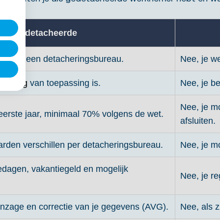
Gedetacheerde
ract bij een detacheringsbureau.
Nee, je we
eloning
van toepassing is.
Nee, je bep
Nee, je m
eerste jaar, minimaal 70% volgens de wet.
afsluiten.
rden verschillen per detacheringsbureau.
Nee, je mo
iedagen, vakantiegeld en mogelijk
Nee, je reg
 inzage en correctie van je gegevens (AVG).
Nee, als 