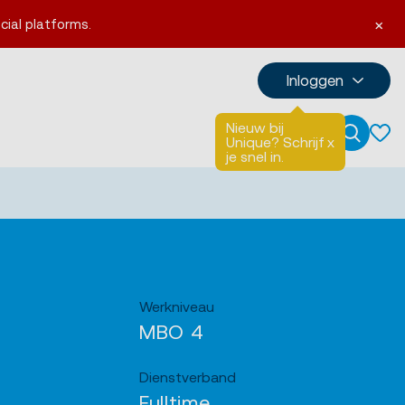
×
cial platforms.
Inloggen
Nieuw bij
Talen
English
Unique? Schrijf
x
Zoeken
je snel in.
Werkniveau
MBO 4
Dienstverband
Fulltime