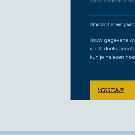
Omschrijf in een paar 
Jouw gegevens wor
vindt deels geaut
kun je nalezen ho
VERSTUUR