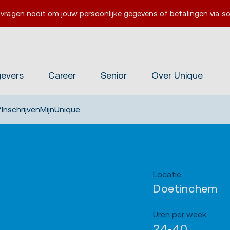
 vragen nooit om jouw persoonlijke gegevens of betalingen via so
gevers
Career
Senior
Over Unique
Inschrijven
MijnUnique
Locatie
Doetinchem
Uren per week
24-40