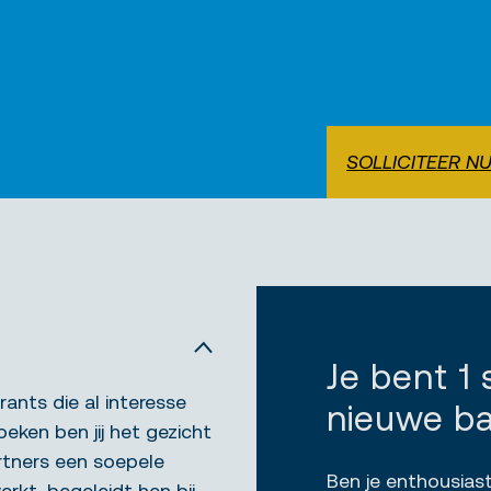
SOLLICITEER N
Je bent 1
ants die al interesse
nieuwe b
eken ben jij het gezicht
rtners een soepele
Ben je enthousiast
erkt, begeleidt hen bij