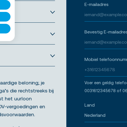
E-mailadres
Bevestig E-mailadre
Mobiel telefoonnum
aardige beloning; je
Voer een geldig telef
ga’s die rechtstreeks bij
0031612345678 of 0
st het uurloon
Land
ADV-vergoedingen en
idsvoorwaarden.