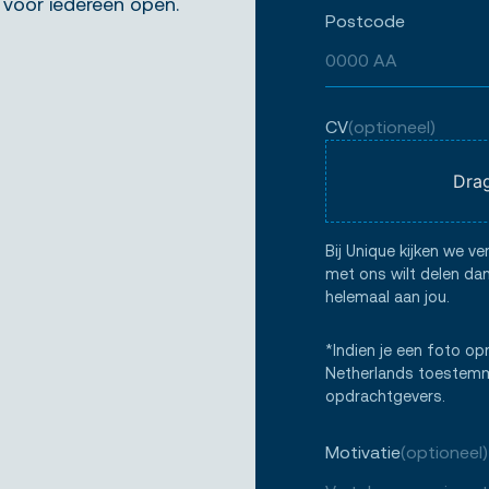
 voor iedereen open.
Postcode
CV
(optioneel)
Drag
Bij Unique kijken we ve
met ons wilt delen dan
helemaal aan jou.
*Indien je een foto op
Netherlands toestemmi
opdrachtgevers.
Motivatie
(optioneel)