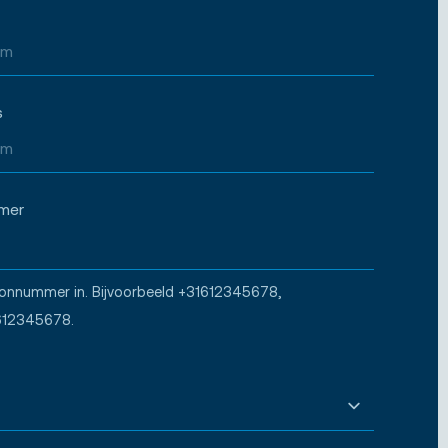
s
mer
oonnummer in. Bijvoorbeeld +31612345678,
612345678.