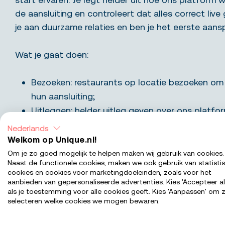
de aansluiting en controleert dat alles correct liv
je aan duurzame relaties en ben je het eerste aan
Wat je gaat doen:
Bezoeken: restaurants op locatie bezoeken om 
hun aansluiting;
Uitleggen: helder uitleg geven over ons platfo
helpen groeien;
Nederlands
Begeleiden: nieuwe partners ondersteunen bij h
Welkom op Unique.nl!
op ons platform;
Om je zo goed mogelijk te helpen maken wij gebruik van cookies.
Naast de functionele cookies, maken we ook gebruik van statisti
Controleren: ervoor zorgen dat alle gegevens co
cookies en cookies voor marketingdoeleinden, zoals voor het
ingevoerd;
aanbieden van gepersonaliseerde advertenties. Kies ‘Accepteer al
als je toestemming voor alle cookies geeft. Kies 'Aanpassen' om z
Onderhouden: een positieve start en goede s
selecteren welke cookies we mogen bewaren.
waarborgen met nieuwe partners.