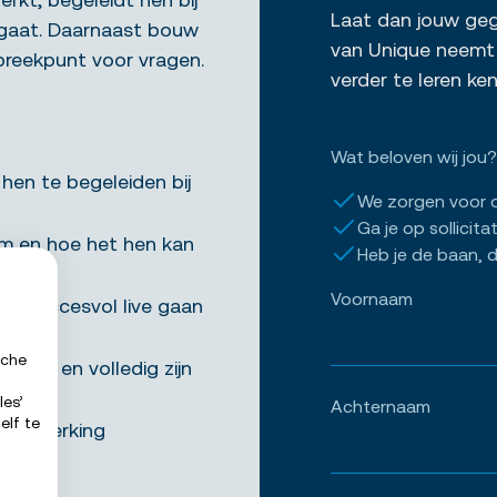
Laat dan jouw gege
e gaat. Daarnaast bouw
van Unique neemt 
spreekpunt voor vragen.
verder te leren k
Wat beloven wij jou?
hen te begeleiden bij
We zorgen voor 
Ga je op sollicita
rm en hoe het hen kan
Heb je de baan, d
Voornaam
et succesvol live gaan
sche
rrect en volledig zijn
les’
Achternaam
elf te
amenwerking