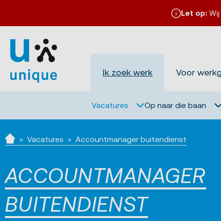
Let op:
Wij
Ik zoek werk
Voor werk
Vacatures
Op naar die baan
Vacatures
Accountmanager buitendienst
Home
ACCOUNTMANAGER
BUITENDIENST