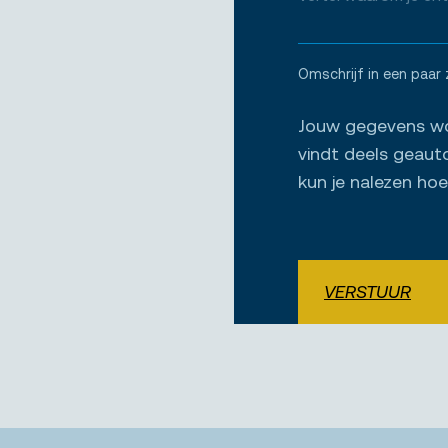
Omschrijf in een paar 
Jouw gegevens wor
vindt deels geaut
kun je nalezen ho
VERSTUUR