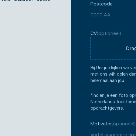
Postcode
CV
(optioneel)
Drag
Bij Unique kijken we ve
met ons wilt delen dan
helemaal aan jou.
*Indien je een foto op
Netherlands toestemmi
opdrachtgevers.
Motivatie
(optioneel)