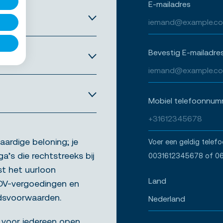
E-mailadres
Bevestig E-mailadre
Mobiel telefoonnum
aardige beloning; je
Voer een geldig telef
ga’s die rechtstreeks bij
0031612345678 of 0
st het uurloon
Land
ADV-vergoedingen en
idsvoorwaarden.
 voor iedereen open.