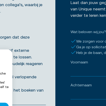
Laat dan jouw gege
 collega’s, waarbij je
van Unique neemt 
.
verder te leren k
Wat beloven wij jou?
zorgen dat deze
We zorgen voor 
Ga je op sollicita
erne of externe
Heb je de baan, d
en op te lossen.
Voornaam
n inhoudelijk reageren
sche
 soepel verlopende
les’
ig.
Achternaam
elf te
n: zoals het boeken van