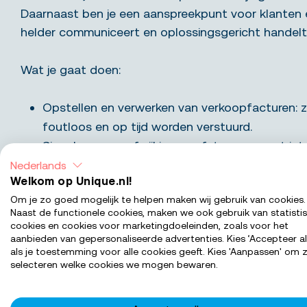
Daarnaast ben je een aanspreekpunt voor klanten en
helder communiceert en oplossingsgericht handelt
Wat je gaat doen:
Opstellen en verwerken van verkoopfacturen: 
foutloos en op tijd worden verstuurd.
Signaleren van afwijkingen: afstemmen met int
contactpersonen om onduidelijkheden in factur
Nederlands
Welkom op Unique.nl!
Beantwoorden van klantvragen: professioneel e
Om je zo goed mogelijk te helpen maken wij gebruik van cookies.
op vragen over verkoopfacturen.
Naast de functionele cookies, maken we ook gebruik van statisti
Samenwerken met collega’s: bijdragen aan een
cookies en cookies voor marketingdoeleinden, zoals voor het
aanbieden van gepersonaliseerde advertenties. Kies ‘Accepteer al
administratie en elkaar ondersteunen waar nod
als je toestemming voor alle cookies geeft. Kies 'Aanpassen' om z
Uitvoeren van incidentele administratieve take
selecteren welke cookies we mogen bewaren.
bankafschriften.