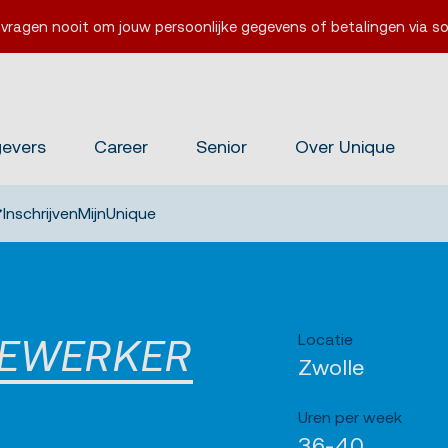
 vragen nooit om jouw persoonlijke gegevens of betalingen via so
gevers
Career
Senior
Over Unique
Inschrijven
MijnUnique
Locatie
DEWERKER
Zwolle
Uren per week
36-40