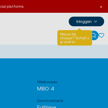
×
cial platforms.
Inloggen
Nieuw bij
Talen
English
Unique? Schrijf
x
Zoeken
je snel in.
Werkniveau
MBO 4
Dienstverband
Fulltime