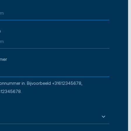
s
mer
oonnummer in. Bijvoorbeeld +31612345678,
612345678.