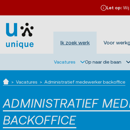
Let op:
Wij
Ik zoek werk
Voor werk
Vacatures
Op naar die baan
Vacatures
Administratief medewerker backoffice
Home
ADMINISTRATIEF ME
BACKOFFICE