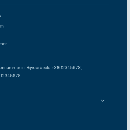
s
mer
oonnummer in. Bijvoorbeeld +31612345678,
612345678.