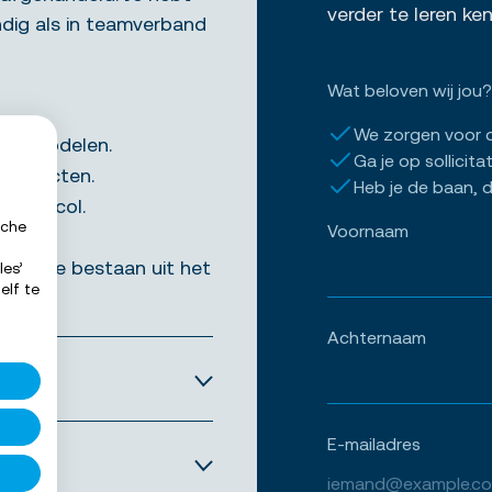
verder te leren k
ndig als in teamverband
Wat beloven wij jou?
We zorgen voor 
 pompdelen.
Ga je op sollicita
dproducten.
Heb je de baan, d
protocol.
sche
Voornaam
 andere bestaan uit het
les’
elf te
rij.
Achternaam
E-mailadres