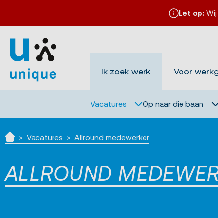
Let op:
Wij
Ik zoek werk
Voor werk
Vacatures
Op naar die baan
Vacatures
Allround medewerker
Home
ALLROUND MEDEWE