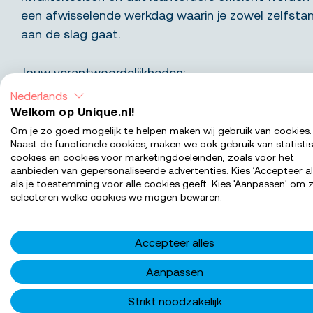
een afwisselende werkdag waarin je zowel zelfsta
aan de slag gaat.
Jouw verantwoordelijkheden:
Assembleren en samenbouwen van pompen en
Nederlands
Uitvoeren van controles op onderdelen en ein
Welkom op Unique.nl!
Testen van complete pompen volgens het test
Om je zo goed mogelijk te helpen maken wij gebruik van cookies.
Naast de functionele cookies, maken we ook gebruik van statisti
Administratief bijhouden van orderafhandeling.
cookies en cookies voor marketingdoeleinden, zoals voor het
Naast de hoofdtaak als monteur kan dit onder
aanbieden van gepersonaliseerde advertenties. Kies ‘Accepteer al
als je toestemming voor alle cookies geeft. Kies 'Aanpassen' om z
slijpen van slangen en het assisteren in de spuite
selecteren welke cookies we mogen bewaren.
Wat bieden we jou
Accepteer alles
Aanpassen
Functie-eisen
Strikt noodzakelijk