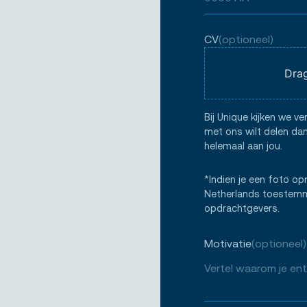
CV
(optioneel)
Drag
Bij Unique kijken we ve
met ons wilt delen dan
helemaal aan jou.
*Indien je een foto op
Netherlands toestemmi
opdrachtgevers.
Motivatie
(optioneel)