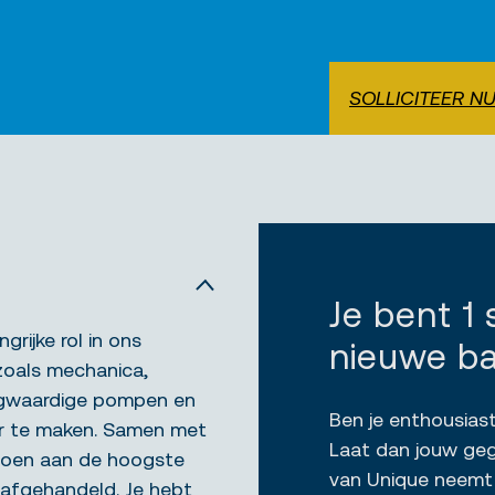
SOLLICITEER N
Je bent 1
rijke rol in ons
nieuwe b
zoals mechanica,
ogwaardige pompen en
Ben je enthousiast
ar te maken. Samen met
Laat dan jouw gege
ldoen aan de hoogste
van Unique neemt 
n afgehandeld. Je hebt