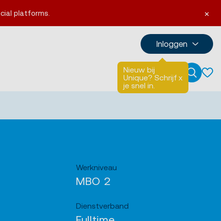
×
cial platforms.
Inloggen
Nieuw bij
Talen
English
Unique? Schrijf
x
Zoeken
je snel in.
Werkniveau
MBO 2
Dienstverband
Fulltime