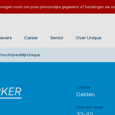
 vragen nooit om jouw persoonlijke gegevens of betalingen via so
gevers
Career
Senior
Over Unique
Inschrijven
MijnUnique
Locatie
RKER
Delden
Uren per week
32-40