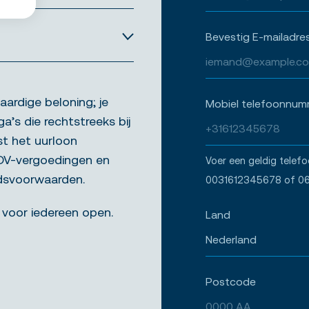
Bevestig E-mailadre
aardige beloning; je
Mobiel telefoonnum
ga’s die rechtstreeks bij
st het uurloon
ADV-vergoedingen en
Voer een geldig telef
idsvoorwaarden.
0031612345678 of 0
 voor iedereen open.
Land
Postcode