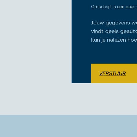
Omschrijf in een paar 
Jouw gegevens wor
vindt deels geaut
kun je nalezen ho
VERSTUUR