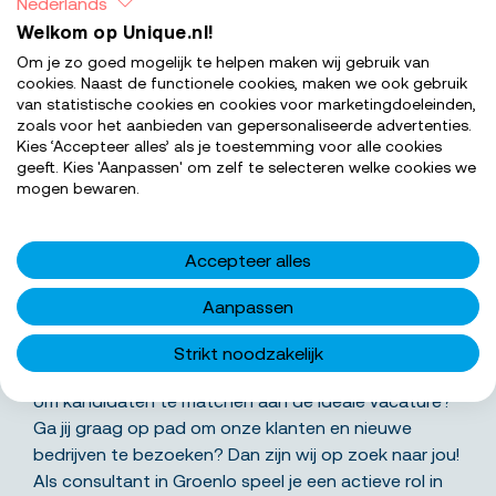
Nederlands
Welkom op Unique.nl!
Om je zo goed mogelijk te helpen maken wij gebruik van
cookies. Naast de functionele cookies, maken we ook gebruik
van statistische cookies en cookies voor marketingdoeleinden,
zoals voor het aanbieden van gepersonaliseerde advertenties.
Kies ‘Accepteer alles’ als je toestemming voor alle cookies
geeft. Kies 'Aanpassen' om zelf te selecteren welke cookies we
SOLLICITEER NU
mogen bewaren.
Accepteer alles
Wat ga je precies doen
Aanpassen
Wij zoeken een nieuwe enthousiaste collega voor
Strikt noodzakelijk
ons kleine hechte team in Groenlo! Wordt jij blij van
om kandidaten te matchen aan de ideale vacature?
Ga jij graag op pad om onze klanten en nieuwe
bedrijven te bezoeken? Dan zijn wij op zoek naar jou!
Als consultant in Groenlo speel je een actieve rol in