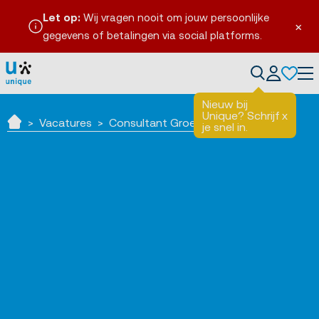
Let op:
Wij vragen nooit om jouw persoonlijke
×
gegevens of betalingen via social platforms.
Tog
Nieuw bij
Unique? Schrijf
x
Vacatures
Consultant Groenlo
je snel in.
Home