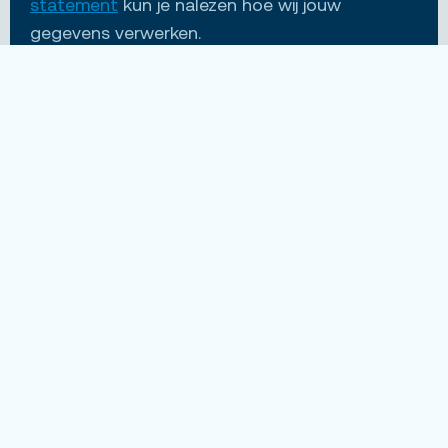
statement
kun je nalezen hoe wij jouw
gegevens verwerken.
VERSTUUR
Nog vragen?
Wil je meer weten over de functie? Of bijvoorbeeld
het werken via Unique? Wat je vraag ook is, ik ben
bereikbaar voor jou.