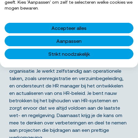
geeft. Kies 'Aanpassen' om zelf te selecteren welke cookies we
SOLLICITEER NU
mogen bewaren.
Accepteer alles
Aanpassen
Wat ga je precies doen
Strikt noodzakelijk
Als HR medewerker draag je bij aan een soepel
verloop van de dagelijkse HR-processen binnen onze
organisatie. Je werkt zelfstandig aan operationele
taken, zoals urenregistratie en verzuimbegeleiding,
en ondersteunt de HR manager bij het ontwikkelen
en actualiseren van ons HR-beleid. Je bent nauw
betrokken bij het bijhouden van HR-systemen en
zorgt ervoor dat we altijd voldoen aan de laatste
wet- en regelgeving. Daarnaast krijg je de kans om
mee te denken over verbeteringen en deel te nemen
aan projecten die bijdragen aan een prettige
werkomgeving.