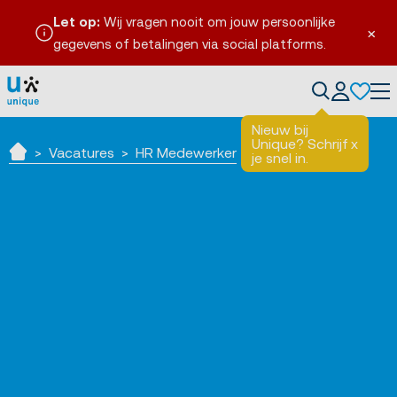
Let op:
Wij vragen nooit om jouw persoonlijke
×
gegevens of betalingen via social platforms.
Tog
Nieuw bij
Unique? Schrijf
x
Vacatures
HR Medewerker
je snel in.
Home