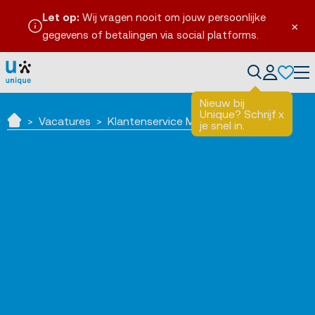
Let op:
Wij vragen nooit om jouw persoonlijke
×
gegevens of betalingen via social platforms.
Tog
Nieuw bij
Unique? Schrijf
x
Vacatures
Klantenservice Medewerker
je snel in.
Home