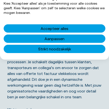
Kies ‘Accepteer alles’ als je toestemming voor alle cookies
geeft. Kies 'Aanpassen' om zelf te selecteren welke cookies we
SOLLICITEER NU
mogen bewaren.
Accepteer alles
Aanpassen
Wat ga je precies doen
Strikt noodzakelijk
Als logistiek administratief medewerker draag je bij
aan het soepel laten verlopen van onze logistieke
processen. Je schakelt dagelijks tussen klanten,
transporteurs en collega’s om ervoor te zorgen dat
alles van offerte tot factuur vlekkeloos wordt
afgehandeld. Dit doe je in een dynamische
werkomgeving waar geen dag hetzelfde is. Met jouw
organisatorische vaardigheden en oog voor detail
ben je een belangrijke schakel in ons team.