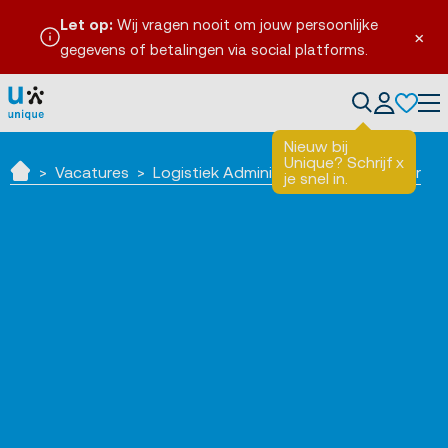
Let op:
Wij vragen nooit om jouw persoonlijke
×
gegevens of betalingen via social platforms.
Tog
Nieuw bij
Unique? Schrijf
x
Vacatures
Logistiek Administratief Medewerker
je snel in.
Home