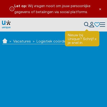
Let op:
Wij vragen nooit om jouw persoonlijke
×
gegevens of betalingen via social platforms.
Tog
Nieuw bij
Unique? Schrijf
x
Vacatures
Logistiek coördinator retouren
je snel in.
Home