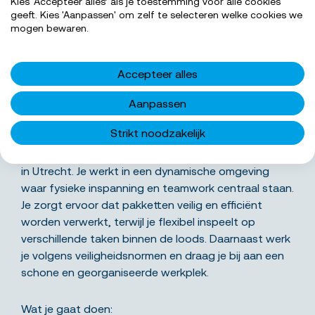
Kies ‘Accepteer alles’ als je toestemming voor alle cookies
geeft. Kies 'Aanpassen' om zelf te selecteren welke cookies we
SOLLICITEER NU
mogen bewaren.
Accepteer alles
Aanpassen
Wat ga je precies doen
Strikt noodzakelijk
Als magazijnmedewerker draag je bij aan het soepel
laten verlopen van het sorteerproces in ons magazijn
in Utrecht. Je werkt in een dynamische omgeving
waar fysieke inspanning en teamwork centraal staan.
Je zorgt ervoor dat pakketten veilig en efficiënt
worden verwerkt, terwijl je flexibel inspeelt op
verschillende taken binnen de loods. Daarnaast werk
je volgens veiligheidsnormen en draag je bij aan een
schone en georganiseerde werkplek.
Wat je gaat doen: