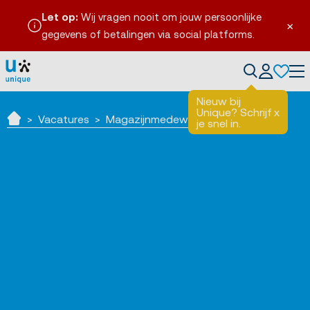
Let op:
Wij vragen nooit om jouw persoonlijke
×
gegevens of betalingen via social platforms.
Tog
Nieuw bij
Unique? Schrijf
x
Vacatures
Magazijnmedewerker
je snel in.
Home