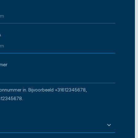
s
mer
oonnummer in. Bijvoorbeeld +31612345678,
612345678.