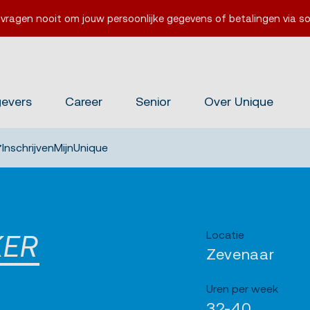
 vragen nooit om jouw persoonlijke gegevens of betalingen via so
gevers
Career
Senior
Over Unique
Inschrijven
MijnUnique
Locatie
KER
Zevenaar
Uren per week
32-40