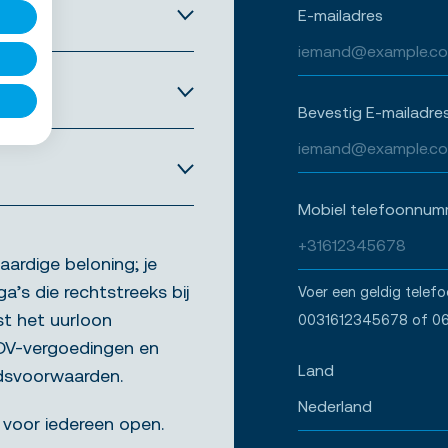
E-mailadres
Bevestig E-mailadre
Mobiel telefoonnum
aardige beloning; je
ga’s die rechtstreeks bij
Voer een geldig telef
st het uurloon
0031612345678 of 0
ADV-vergoedingen en
Land
idsvoorwaarden.
 voor iedereen open.