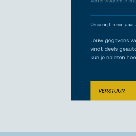
Omschrijf in een paar 
Jouw gegevens wor
vindt deels geaut
kun je nalezen ho
VERSTUUR