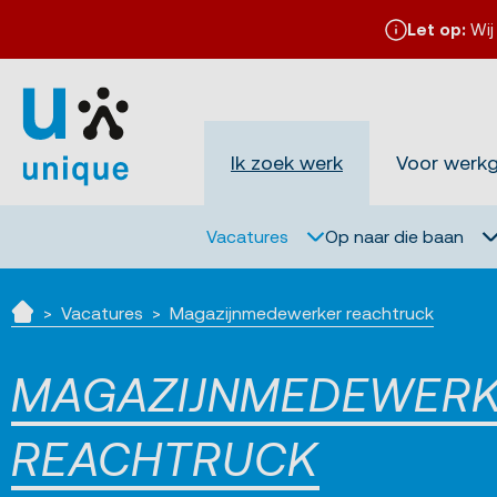
Let op:
Wij
Ik zoek werk
Voor werk
Vacatures
Op naar die baan
Vacatures
Magazijnmedewerker reachtruck
Home
MAGAZIJNMEDEWER
REACHTRUCK