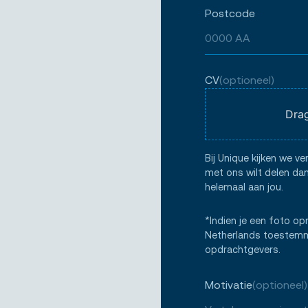
Postcode
CV
(optioneel)
Drag
Bij Unique kijken we ve
met ons wilt delen dan
helemaal aan jou.
*Indien je een foto op
Netherlands toestemmi
opdrachtgevers.
Motivatie
(optioneel)