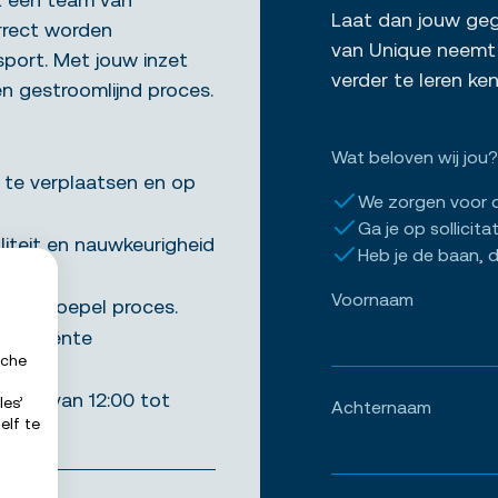
Laat dan jouw gege
rrect worden
van Unique neemt 
port. Met jouw inzet
verder te leren k
en gestroomlijnd proces.
Wat beloven wij jou?
 te verplaatsen en op
We zorgen voor 
Ga je op sollicita
iteit en nauwkeurigheid
Heb je de baan, d
Voornaam
r een soepel proces.
efficiënte
sche
00 en van 12:00 tot
les’
Achternaam
elf te