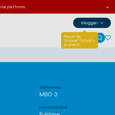
×
cial platforms.
Inloggen
Nieuw bij
Talen
English
Unique? Schrijf
x
Zoeken
je snel in.
Werkniveau
MBO 3
Dienstverband
Fulltime