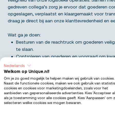
gedreven collega’s zorg je ervoor dat goederen co
opgeslagen, verplaatst en klaargemaakt voor trans
draag je direct bij aan onze klanttevredenheid en e
Wat ga je doen:
Besturen van de reachtruck om goederen veilig
te slaan.
Controleren van goederen en voorraad om kwal
te waarborgen.
Nederlands
Orderpicken en intern transport verzorgen voo
Welkom op Unique.nl!
Samenwerken met collega’s om een prettige en 
Om je zo goed mogelijk te helpen maken wij gebruik van cookies.
Naast de functionele cookies, maken we ook gebruik van statisti
werkomgeving te creëren.
cookies en cookies voor marketingdoeleinden, zoals voor het
Werken in wisselende diensten van 6:00 tot 15:
aanbieden van gepersonaliseerde advertenties. Kies ‘Accepteer al
als je toestemming voor alle cookies geeft. Kies 'Aanpassen' om z
21:00 uur.
selecteren welke cookies we mogen bewaren.