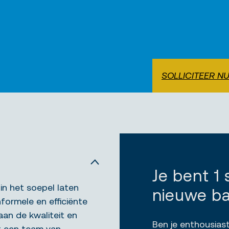
SOLLICITEER N
Je bent 1
 in het soepel laten
nieuwe b
formele en efficiënte
aan de kwaliteit en
Ben je enthousiast
et een team van