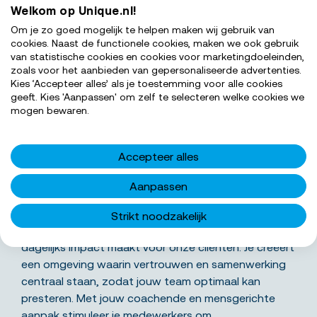
Welkom op Unique.nl!
Om je zo goed mogelijk te helpen maken wij gebruik van
cookies. Naast de functionele cookies, maken we ook gebruik
van statistische cookies en cookies voor marketingdoeleinden,
zoals voor het aanbieden van gepersonaliseerde advertenties.
Kies ‘Accepteer alles’ als je toestemming voor alle cookies
geeft. Kies 'Aanpassen' om zelf te selecteren welke cookies we
SOLLICITEER NU
mogen bewaren.
Accepteer alles
Wat ga je precies doen
Aanpassen
Als manager uitkeren bij VFV draag je bij aan het
Strikt noodzakelijk
begeleiden en ontwikkelen van een team dat
dagelijks impact maakt voor onze cliënten. Je creëert
een omgeving waarin vertrouwen en samenwerking
centraal staan, zodat jouw team optimaal kan
presteren. Met jouw coachende en mensgerichte
aanpak stimuleer je medewerkers om