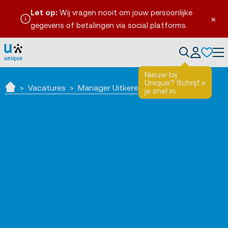
Let op:
Wij vragen nooit om jouw persoonlijke
×
gegevens of betalingen via social platforms.
Tog
Nieuw bij
Unique? Schrijf
x
Vacatures
Manager Uitkeren
je snel in.
Home