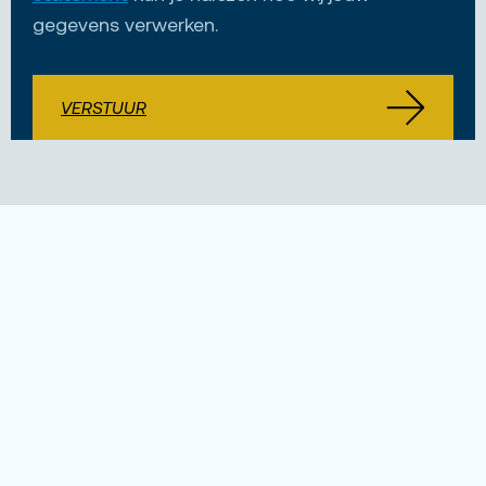
gegevens verwerken.
VERSTUUR
Nog vragen?
Wil je meer weten over de functie? Of bijvoorbeeld
het werken via Unique? Wat je vraag ook is, ik ben
bereikbaar voor jou.