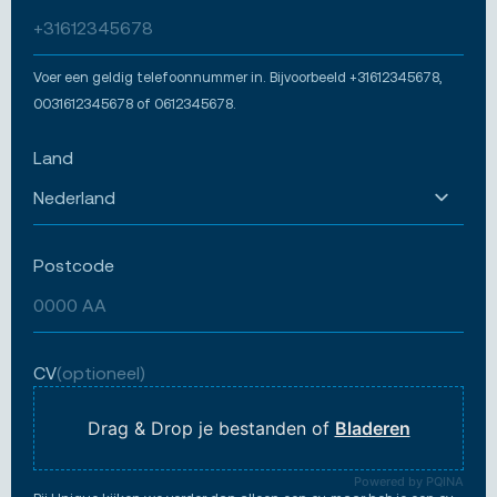
Voer een geldig telefoonnummer in. Bijvoorbeeld +31612345678,
0031612345678 of 0612345678.
Land
Postcode
CV
(optioneel)
Drag & Drop je bestanden of
Bladeren
Powered by PQINA