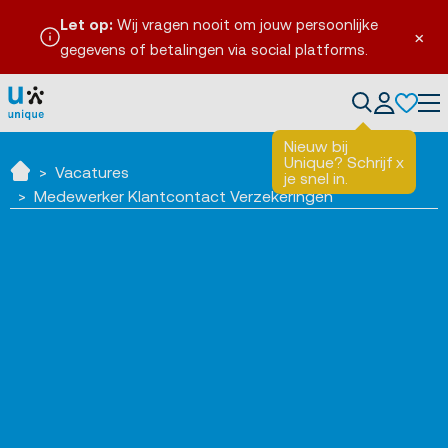
Let op:
Wij vragen nooit om jouw persoonlijke
×
gegevens of betalingen via social platforms.
Tog
Nieuw bij
Unique? Schrijf
x
Vacatures
je snel in.
Home
Medewerker Klantcontact Verzekeringen