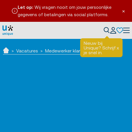
Let op:
Wij vragen nooit om jouw persoonlijke
×
gegevens of betalingen via social platforms.
Tog
Nieuw bij
Unique? Schrijf
x
Vacatures
Medewerker klantenservice - TKP
je snel in.
Home