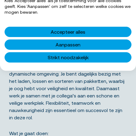
Kies ‘Accepteer alles’ als je toestemming voor alle cookies
geeft. Kies 'Aanpassen' om zelf te selecteren welke cookies we
SOLLICITEER NU
mogen bewaren.
Accepteer alles
Aanpassen
Wat ga je precies doen
Strikt noodzakelijk
Als medewerker GLS magazijn draag je bij aan het
soepel laten verlopen van het sorteerproces in een
dynamische omgeving. Je bent dagelijks bezig met
het laden, lossen en sorteren van pakketten, waarbij
je oog hebt voor veiligheid en kwaliteit. Daarnaast
werk je samen met je collega’s aan een schone en
veilige werkplek. Flexibiliteit, teamwork en
nauwkeurigheid zijn essentieel om succesvol te zijn
in deze rol.
Wat je gaat doen: