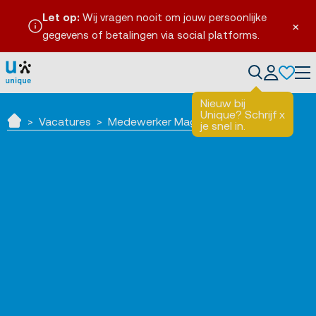
Let op:
Wij vragen nooit om jouw persoonlijke
×
gegevens of betalingen via social platforms.
Tog
Nieuw bij
Unique? Schrijf
x
Vacatures
Medewerker Magazijn
je snel in.
Home