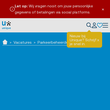
Let op:
Wij vragen nooit om jouw persoonlijke
×
gegevens of betalingen via social platforms.
Tog
Nieuw bij
Unique? Schrijf
x
Vacatures
Parkeerbeheerder Eindhoven
je snel in.
Home