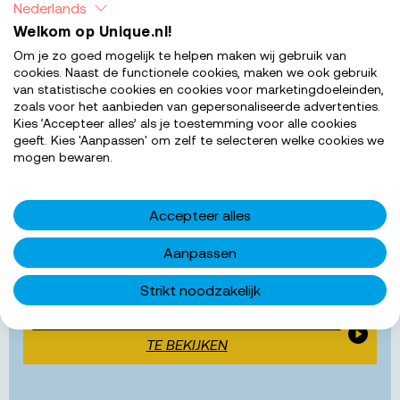
Nederlands
Welkom op Unique.nl!
Om je zo goed mogelijk te helpen maken wij gebruik van
cookies. Naast de functionele cookies, maken we ook gebruik
van statistische cookies en cookies voor marketingdoeleinden,
zoals voor het aanbieden van gepersonaliseerde advertenties.
Kies ‘Accepteer alles’ als je toestemming voor alle cookies
geeft. Kies 'Aanpassen' om zelf te selecteren welke cookies we
SOLLICITEER NU
mogen bewaren.
Accepteer alles
Aanpassen
Met je huidige
cookie instellingen
kun je geen
video's bekijken
Strikt noodzakelijk
ACCEPTEER MARKETING COOKIES OM VIDEO'S
TE BEKIJKEN