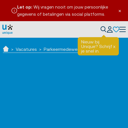
Let op:
Wij vragen nooit om jouw persoonlijke
×
gegevens of betalingen via social platforms.
Tog
Nieuw bij
Unique? Schrijf
x
Vacatures
Parkeermedewerker Venlo
je snel in.
Home