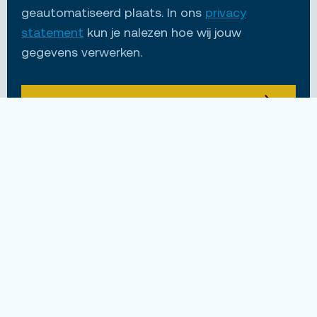
geautomatiseerd plaats. In ons
privacy
statement
kun je nalezen hoe wij jouw
gegevens verwerken.
VERSTUUR
Nog vragen?
Wil je meer weten over de functie? Of bijvoorbeeld
het werken via Unique? Wat je vraag ook is, ik ben