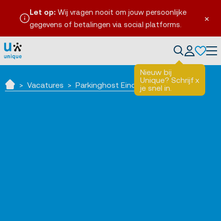
Let op:
Wij vragen nooit om jouw persoonlijke
×
gegevens of betalingen via social platforms.
Tog
Nieuw bij
Unique? Schrijf
x
Vacatures
Parkinghost Eindhoven
je snel in.
Home