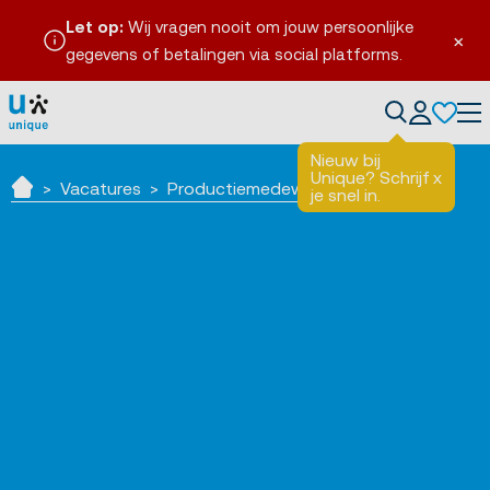
Let op:
Wij vragen nooit om jouw persoonlijke
×
gegevens of betalingen via social platforms.
Tog
Nieuw bij
Unique? Schrijf
x
Vacatures
Productiemedewerker
je snel in.
Home