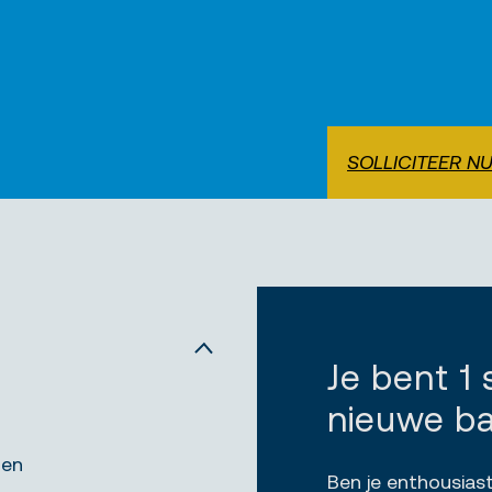
SOLLICITEER N
Je bent 1
nieuwe b
gen
Ben je enthousiast