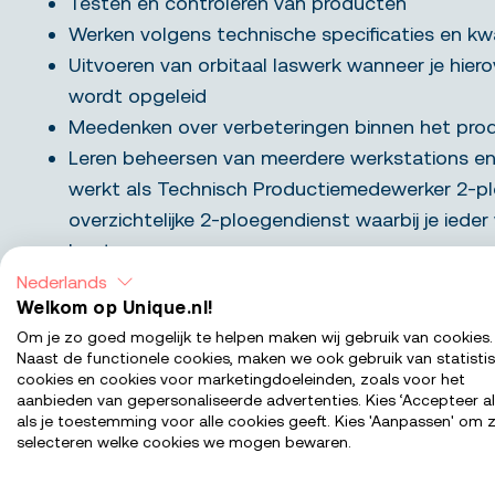
Testen en controleren van producten
Werken volgens technische specificaties en kw
Uitvoeren van orbitaal laswerk wanneer je hiero
wordt opgeleid
Meedenken over verbeteringen binnen het pro
Leren beheersen van meerdere werkstations 
werkt als Technisch Productiemedewerker 2-pl
overzichtelijke 2-ploegendienst waarbij je ieder
bent.
Nederlands
Welkom op Unique.nl!
Ochtenddienst
Om je zo goed mogelijk te helpen maken wij gebruik van cookies.
Maandag t/m donderdag: 06:00 - 15:00 uur
Naast de functionele cookies, maken we ook gebruik van statisti
Vrijdag: 06:00 - 12:00 uurMiddag-/avonddie
cookies en cookies voor marketingdoeleinden, zoals voor het
aanbieden van gepersonaliseerde advertenties. Kies ‘Accepteer al
Maandag t/m donderdag: 14:45 - 23:45
als je toestemming voor alle cookies geeft. Kies 'Aanpassen' om z
Vrijdag: 12:00 - 18:00 uur
selecteren welke cookies we mogen bewaren.
Een groot voordeel is dat je op vrijdag slechts een 