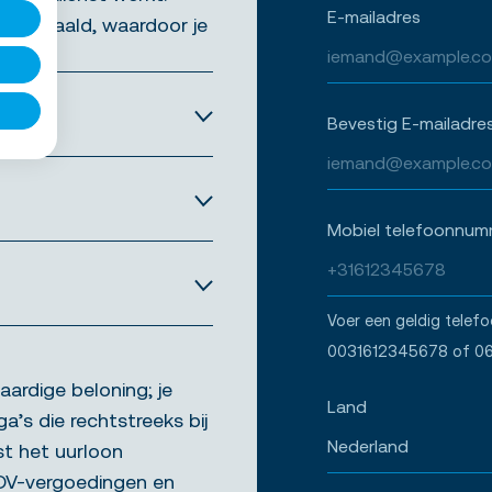
E-mailadres
oorbetaald, waardoor je
Bevestig E-mailadre
Mobiel telefoonnum
Voer een geldig telef
0031612345678 of 0
aardige beloning; je
Land
ga’s die rechtstreeks bij
st het uurloon
ADV-vergoedingen en