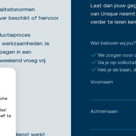
Laat dan jouw gege
aliteitsnormen
van Unique neemt 
ver beschikt of hiervoor
verder te leren k
ductieproces
en werkzaamheden Je
Wat beloven wij jou?
oegen in een
We zorgen voor 
 weekend vroeg vrij
Ga je op sollicita
Heb je de baan, d
Voornaam
sche
nst
les’
 uur
Achternaam
elf te
korte dienst werkt.