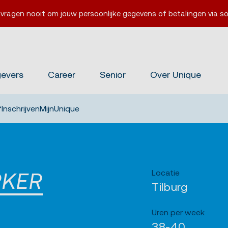
 vragen nooit om jouw persoonlijke gegevens of betalingen via so
gevers
Career
Senior
Over Unique
Inschrijven
MijnUnique
Locatie
RKER
Tilburg
Uren per week
38-40