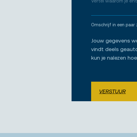
Omschrijf in een paar 
Jouw gegevens wor
vindt deels geaut
kun je nalezen ho
VERSTUUR