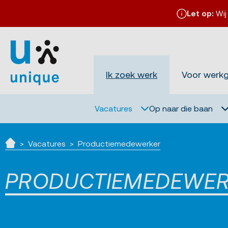
Let op:
Wij
Ik zoek werk
Voor werk
Vacatures
Op naar die baan
Vacatures
Productiemedewerker
Home
PRODUCTIEMEDEWE