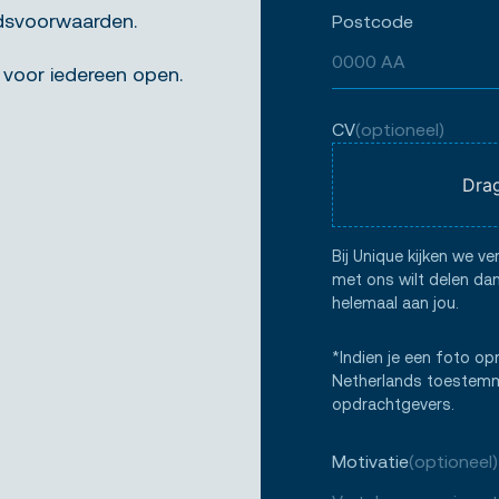
idsvoorwaarden.
Postcode
 voor iedereen open.
CV
(optioneel)
Drag
Bij Unique kijken we ve
met ons wilt delen dan
helemaal aan jou.
*Indien je een foto op
Netherlands toestemmi
opdrachtgevers.
Motivatie
(optioneel)