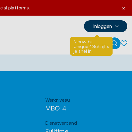
×
cial platforms.
Inloggen
Nieuw bij
Talen
English
Unique? Schrijf
x
Zoeken
je snel in.
Werkniveau
MBO 4
Dienstverband
Fulltime