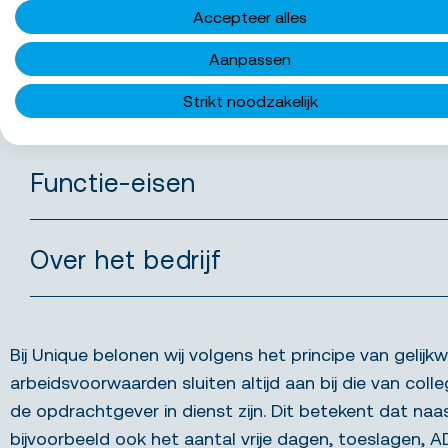
Accepteer alles
Bovendien worden de pauzes op vrijdag volledig d
weekend extra vroeg begint.
Aanpassen
Wat bieden we jou
Strikt noodzakelijk
Functie-eisen
Over het bedrijf
Bij Unique belonen wij volgens het principe van gelijkw
arbeidsvoorwaarden sluiten altijd aan bij die van colle
de opdrachtgever in dienst zijn. Dit betekent dat naa
bijvoorbeeld ook het aantal vrije dagen, toeslagen, 