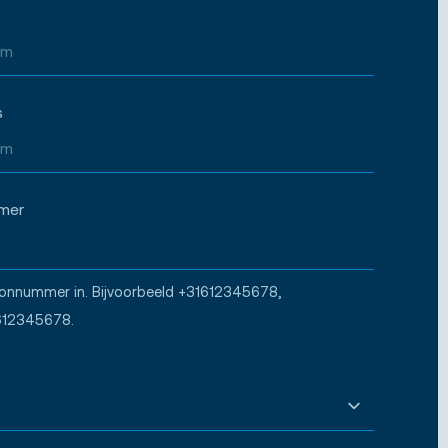
s
mer
oonnummer in. Bijvoorbeeld +31612345678,
612345678.