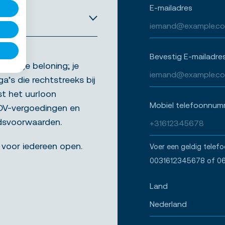
E-mailadres
Bevestig E-mailadre
aardige beloning; je
ga’s die rechtstreeks bij
st het uurloon
Mobiel telefoonnum
ADV-vergoedingen en
idsvoorwaarden.
 voor iedereen open.
Voer een geldig telef
0031612345678 of 0
Land