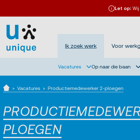
Let op:
Wij
Ik zoek werk
Voor werk
Vacatures
Op naar die baan
Vacatures
Productiemedewerker 2-ploegen
Home
PRODUCTIEMEDEWER
PLOEGEN