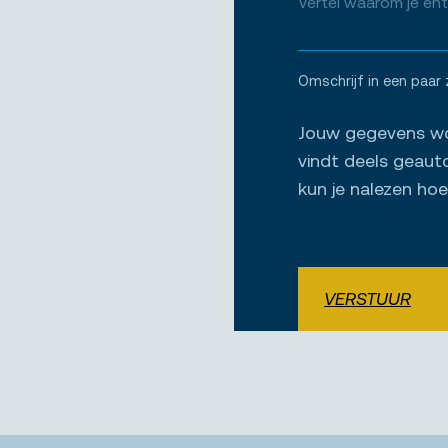
Omschrijf in een paar 
Jouw gegevens wor
vindt deels geaut
kun je nalezen ho
VERSTUUR