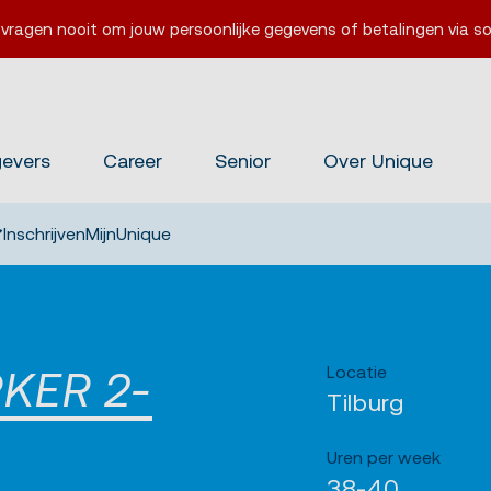
 vragen nooit om jouw persoonlijke gegevens of betalingen via so
gevers
Career
Senior
Over Unique
Inschrijven
MijnUnique
Locatie
KER 2-
Tilburg
Uren per week
38-40