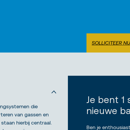
SOLLICITEER N
Je bent 1
ingsystemen die
nieuwe b
orteren van gassen en
staan hierbij centraal.
Ben je enthousiast