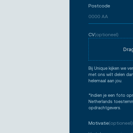
Postcode
CV
(optioneel)
Drag
Bij Unique kijken we ve
met ons wilt delen dan
helemaal aan jou.
*Indien je een foto op
Netherlands toestemmi
opdrachtgevers.
Motivatie
(optioneel)