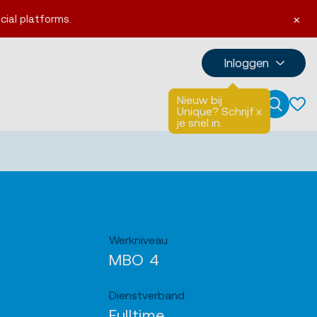
×
cial platforms.
Inloggen
Nieuw bij
Talen
English
Unique? Schrijf
x
Zoeken
je snel in.
Werkniveau
MBO 4
Dienstverband
Fulltime