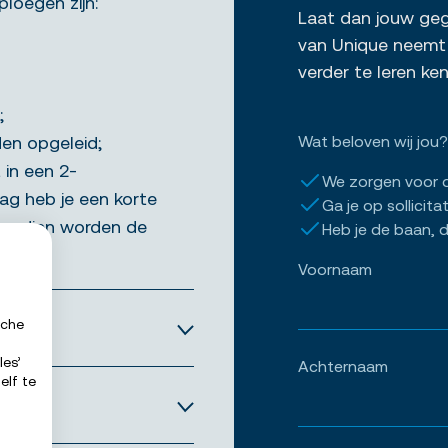
loegen zijn:
Laat dan jouw gege
van Unique neemt 
verder te leren k
;
den opgeleid;
Wat beloven wij jou?
in een 2-
We zorgen voor 
ag heb je een korte
Ga je op sollicita
vendien worden de
Heb je de baan, d
Voornaam
sche
les’
Achternaam
elf te