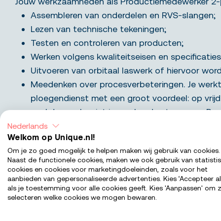
Jouw werkzaamheden als Productiemedewerker 2-p
Assembleren van onderdelen en RVS-slangen;
Lezen van technische tekeningen;
Testen en controleren van producten;
Werken volgens kwaliteitseisen en specificaties
Uitvoeren van orbitaal laswerk of hiervoor wor
Meedenken over procesverbeteringen. Je werkt 
ploegendienst met een groot voordeel: op vrijd
werkdag en begint je weekend extra vroeg. Bo
vrijdagpauzes volledig doorbetaald. 🚀
Nederlands
Welkom op Unique.nl!
Om je zo goed mogelijk te helpen maken wij gebruik van cookies.
Wat bieden we jou
Naast de functionele cookies, maken we ook gebruik van statisti
cookies en cookies voor marketingdoeleinden, zoals voor het
aanbieden van gepersonaliseerde advertenties. Kies ‘Accepteer al
als je toestemming voor alle cookies geeft. Kies 'Aanpassen' om z
Functie-eisen
selecteren welke cookies we mogen bewaren.