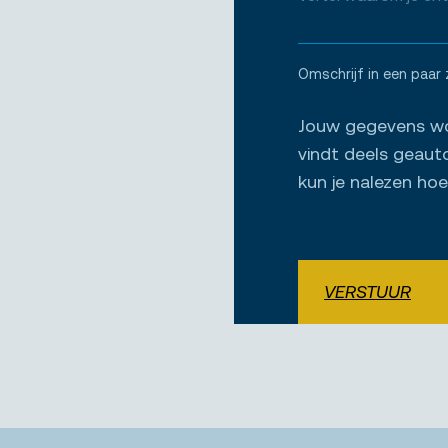
Omschrijf in een paar 
Jouw gegevens wor
vindt deels geaut
kun je nalezen ho
VERSTUUR