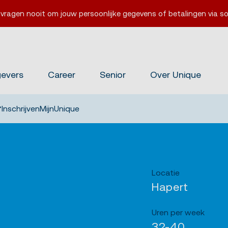
 vragen nooit om jouw persoonlijke gegevens of betalingen via so
gevers
Career
Senior
Over Unique
Inschrijven
MijnUnique
Locatie
Hapert
Uren per week
32-40