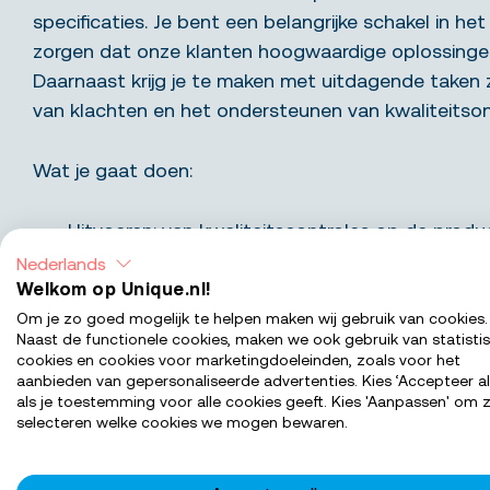
specificaties. Je bent een belangrijke schakel in h
zorgen dat onze klanten hoogwaardige oplossinge
Daarnaast krijg je te maken met uitdagende taken 
van klachten en het ondersteunen van kwaliteitso
Wat je gaat doen:
Uitvoeren: van kwaliteitscontroles op de produc
meetkamer met behulp van diverse meetgere
Nederlands
Welkom op Unique.nl!
meetmachines;
Om je zo goed mogelijk te helpen maken wij gebruik van cookies.
Beoordelen: van producten aan de hand van te
Naast de functionele cookies, maken we ook gebruik van statisti
specificaties;
cookies en cookies voor marketingdoeleinden, zoals voor het
Afhandelen: van interne en externe klachten v
aanbieden van gepersonaliseerde advertenties. Kies ‘Accepteer al
als je toestemming voor alle cookies geeft. Kies 'Aanpassen' om z
en zorgen voor een correcte registratie;
selecteren welke cookies we mogen bewaren.
Ondersteunen: bij kwaliteitsonderzoeken en bi
verbeteren van processen;