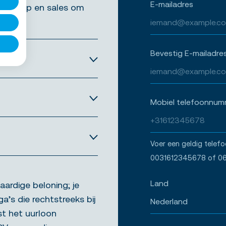
E-mailadres
, inkoop en sales om
en.
Bevestig E-mailadre
Mobiel telefoonnum
Voer een geldig telef
0031612345678 of 0
Land
aardige beloning; je
ga’s die rechtstreeks bij
st het uurloon