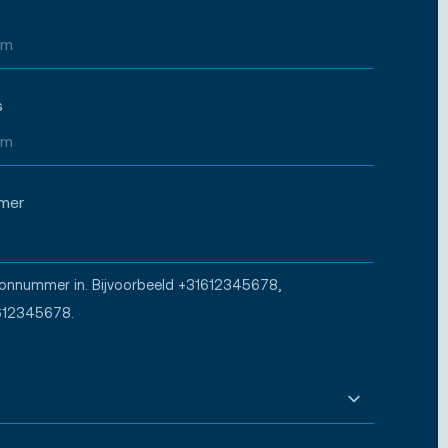
s
mer
oonnummer in. Bijvoorbeeld +31612345678,
612345678.