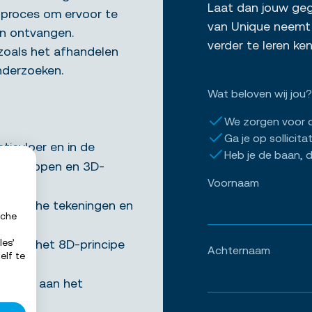
Laat dan jouw gege
et proces om ervoor te
van Unique neemt 
n ontvangen.
verder te leren k
zoals het afhandelen
nderzoeken.
Wat beloven wij jou?
We zorgen voor 
Ga je op sollicita
tievloer en in de
Heb je de baan, d
edschappen en 3D-
Voornaam
chnische tekeningen en
sche
olgens het 8D-principe
les’
Achternaam
elf te
jdragen aan het