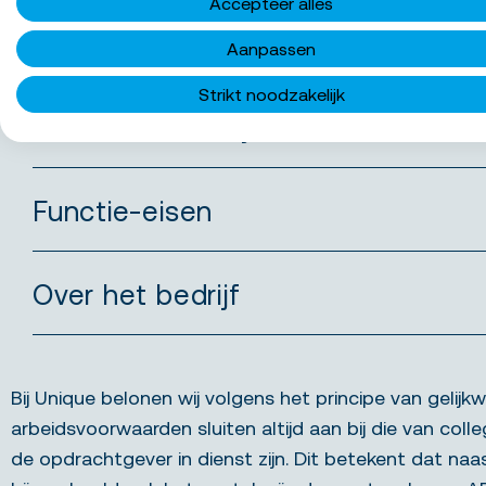
Accepteer alles
Communiceren: met afdelingen zoals productie
kwaliteitsnormen te waarborgen en te versterk
Aanpassen
Strikt noodzakelijk
Wat bieden we jou
Functie-eisen
Over het bedrijf
Bij Unique belonen wij volgens het principe van gelijkw
arbeidsvoorwaarden sluiten altijd aan bij die van colle
de opdrachtgever in dienst zijn. Dit betekent dat naa