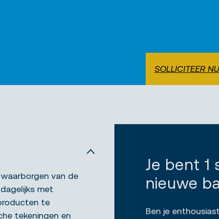
SOLLICITEER N
Je bent 1
et waarborgen van de
nieuwe b
 dagelijks met
producten te
Ben je enthousiast
che tekeningen en