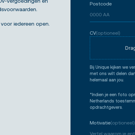
ADV-vergoedingen en
Postcode
idsvoorwaarden.
 voor iedereen open.
CV
(optioneel)
Drag
Bij Unique kijken we ve
met ons wilt delen dan
helemaal aan jou.
*Indien je een foto op
Netherlands toestemmi
opdrachtgevers.
Motivatie
(optioneel)