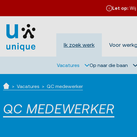
Let op:
Wij
Ik zoek werk
Voor werk
Vacatures
Op naar die baan
Vacatures
QC medewerker
Home
QC MEDEWERKER