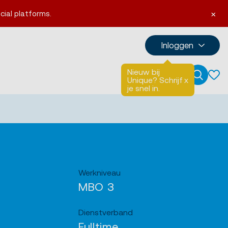
×
cial platforms.
Inloggen
Nieuw bij
Talen
English
Unique? Schrijf
x
Zoeken
je snel in.
Werkniveau
MBO 3
Dienstverband
Fulltime