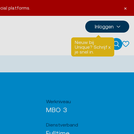
×
cial platforms.
Inloggen
Nieuw bij
Talen
English
Unique? Schrijf
x
Zoeken
je snel in.
Werkniveau
MBO 3
Dienstverband
Fulltime