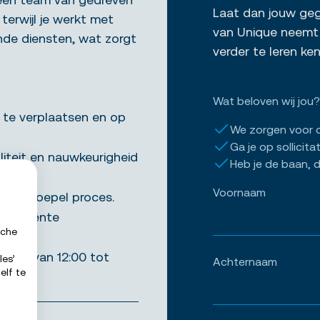
Laat dan jouw gege
 terwijl je werkt met
van Unique neemt 
ende diensten, wat zorgt
verder te leren k
Wat beloven wij jou?
 te verplaatsen en op
We zorgen voor 
Ga je op sollicita
iteit en nauwkeurigheid
Heb je de baan, d
Voornaam
r een soepel proces.
efficiënte
sche
00 en van 12:00 tot
les’
Achternaam
elf te