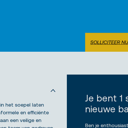
SOLLICITEER N
Je bent 1
 in het soepel laten
nieuwe b
formele en efficiënte
aan een veilige en
Ben je enthousiast
een team van gedreven