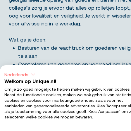
collega’s zorg je ervoor dat alles op rolletjes loopt,
oog voor kwaliteit en veiligheid. Je werkt in wissel
voor afwisseling in je werkdag.
Wat ga je doen:
Besturen van de reachtruck om goederen veilig
te slaan.
Controleren van goederen en voorraad om kwal
te waarborgen.
Nederlands
Orderpicken en intern transport verzorgen voo
Welkom op Unique.nl!
Samenwerken met collega’s om een prettige en 
Om je zo goed mogelijk te helpen maken wij gebruik van cookies.
Naast de functionele cookies, maken we ook gebruik van statisti
werkomgeving te creëren.
cookies en cookies voor marketingdoeleinden, zoals voor het
Werken in wisselende diensten van 6:00 tot 15:
aanbieden van gepersonaliseerde advertenties. Kies ‘Accepteer al
als je toestemming voor alle cookies geeft. Kies 'Aanpassen' om z
21:00 uur.
selecteren welke cookies we mogen bewaren.