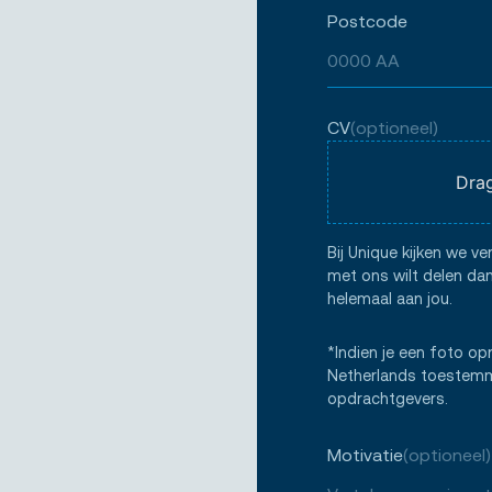
Postcode
CV
(optioneel)
Drag
Bij Unique kijken we ve
met ons wilt delen dan
helemaal aan jou.
*Indien je een foto op
Netherlands toestemmi
opdrachtgevers.
Motivatie
(optioneel)