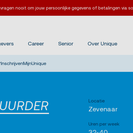
 vragen nooit om jouw persoonlijke gegevens of betalingen via so
gevers
Career
Senior
Over Unique
Inschrijven
MijnUnique
Locatie
TUURDER
Zevenaar
Uren per week
32-40