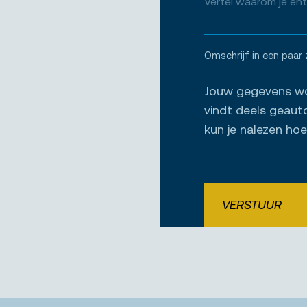
Omschrijf in een paar 
Jouw gegevens wor
vindt deels geaut
kun je nalezen ho
VERSTUUR