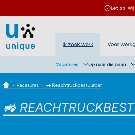
Let op:
Wij
Ik zoek werk
Voor werk
Vacatures
Op naar die baan
Vacatures
🚜 Reachtruckbestuurder
Home
🚜 REACHTRUCKBES