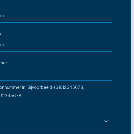
s
mer
oonnummer in. Bijvoorbeeld +31612345678,
612345678.