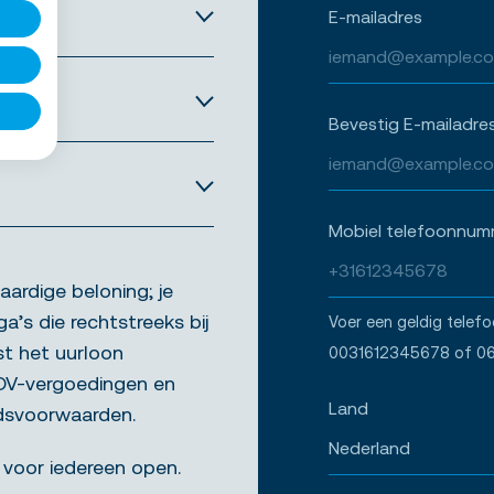
E-mailadres
Bevestig E-mailadre
Mobiel telefoonnum
aardige beloning; je
ga’s die rechtstreeks bij
Voer een geldig telef
st het uurloon
0031612345678 of 0
ADV-vergoedingen en
Land
idsvoorwaarden.
 voor iedereen open.