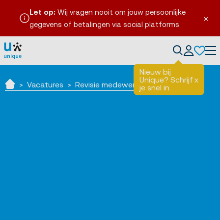
Let op:
Wij vragen nooit om jouw persoonlijke
×
gegevens of betalingen via social platforms.
Tog
Nieuw bij
Unique? Schrijf
x
Vacatures
Revisie medewerker dagdienst
je snel in.
Home