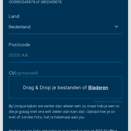
0031612345678 of 0612345678.
Land
Postcode
CV
(optioneel)
Drag & Drop je bestanden of
Bladeren
Powered by PQINA
Bij Unique kijken we verder dan alleen een cv, maar heb je een cv
die je graag met ons wilt delen dan kan dat. Upload hier je cv
met of zonder foto, het is helemaal aan jou.
*Indien je een foto opneemt in je cv geef je ons en RGF Staffing